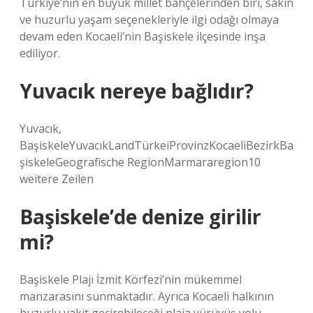
Türkiye’nin en büyük millet bahçelerinden biri, sakin
ve huzurlu yaşam seçenekleriyle ilgi odağı olmaya
devam eden Kocaeli’nin Başiskele ilçesinde inşa
ediliyor.
Yuvacık nereye bağlıdır?
Yuvacık,
BaşiskeleYuvacıkLandTürkeiProvinzKocaeliBezirkBa
şiskeleGeografische RegionMarmararegion10
weitere Zeilen
Başiskele’de denize girilir
mi?
Başiskele Plajı İzmit Körfezi’nin mükemmel
manzarasını sunmaktadır. Ayrıca Kocaeli halkının