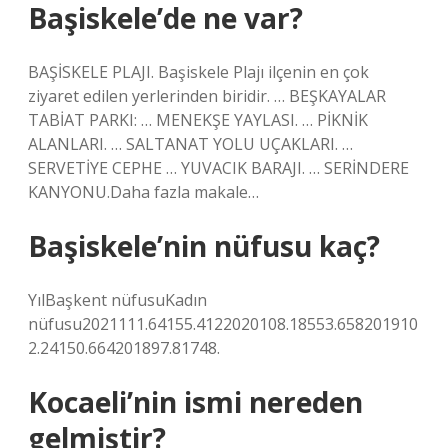
Başiskele’de ne var?
BAŞİSKELE PLAJI. Başiskele Plajı ilçenin en çok
ziyaret edilen yerlerinden biridir. … BEŞKAYALAR
TABİAT PARKI: … MENEKŞE YAYLASI. … PİKNİK
ALANLARI. … SALTANAT YOLU UÇAKLARI. …
SERVETİYE CEPHE … YUVACIK BARAJI. … SERİNDERE
KANYONU.Daha fazla makale…
Başiskele’nin nüfusu kaç?
YılBaşkent nüfusuKadın
nüfusu2021111.64155.4122020108.18553.658201910
2.24150.664201897.81748.
Kocaeli’nin ismi nereden
gelmiştir?