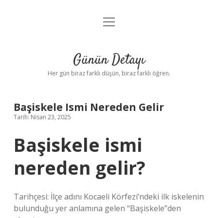
menüyü
Anasayfa
aç
Gizlilik Politikası
Günün Detayı
Yasal Uyarı
Her gün biraz farklı düşün, biraz farklı öğren.
Hakkımızda
Başiskele Ismi Nereden Gelir
Tarih: Nisan 23, 2025
Başiskele ismi
nereden gelir?
Tarihçesi: İlçe adını Kocaeli Körfezi’ndeki ilk iskelenin
bulunduğu yer anlamına gelen “Başiskele”den