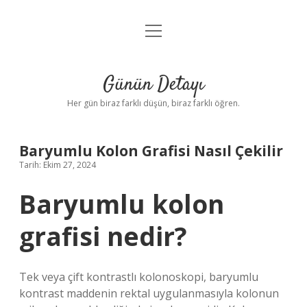
menüyü
Anasayfa
aç
Gizlilik Politikası
Günün Detayı
Yasal Uyarı
Her gün biraz farklı düşün, biraz farklı öğren.
Hakkımızda
Baryumlu Kolon Grafisi Nasıl Çekilir
Tarih: Ekim 27, 2024
Baryumlu kolon
grafisi nedir?
Tek veya çift kontrastlı kolonoskopi, baryumlu
kontrast maddenin rektal uygulanmasıyla kolonun