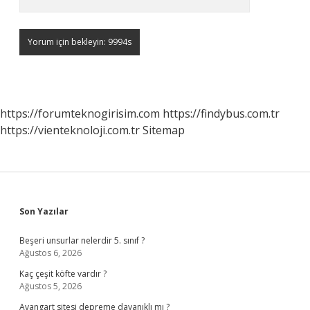
https://forumteknogirisim.com
https://findybus.com.tr
https://vienteknoloji.com.tr
Sitemap
Sidebar
Son Yazılar
Beşeri unsurlar nelerdir 5. sınıf ?
Ağustos 6, 2026
Kaç çeşit köfte vardır ?
Ağustos 5, 2026
Avangart sitesi depreme dayanıklı mı ?