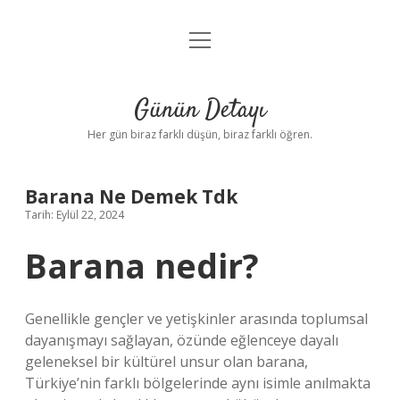
menüyü
Anasayfa
aç
Gizlilik Politikası
Günün Detayı
Yasal Uyarı
Her gün biraz farklı düşün, biraz farklı öğren.
Hakkımızda
Barana Ne Demek Tdk
Tarih: Eylül 22, 2024
Barana nedir?
Genellikle gençler ve yetişkinler arasında toplumsal
dayanışmayı sağlayan, özünde eğlenceye dayalı
geleneksel bir kültürel unsur olan barana,
Türkiye’nin farklı bölgelerinde aynı isimle anılmakta