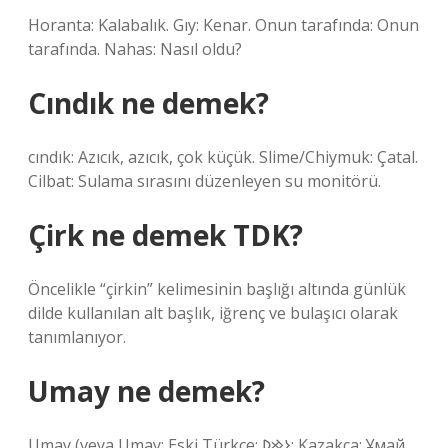
Horanta: Kalabalık. Gıy: Kenar. Onun tarafında: Onun
tarafında. Nahas: Nasıl oldu?
Cındık ne demek?
cındık: Azıcık, azıcık, çok küçük. Slime/Chiymuk: Çatal.
Cilbat: Sulama sırasını düzenleyen su monitörü.
Çirk ne demek TDK?
Öncelikle “çirkin” kelimesinin başlığı altında günlük
dilde kullanılan alt başlık, iğrenç ve bulaşıcı olarak
tanımlanıyor.
Umay ne demek?
Umay (veya Umay; Eski Türkçe: 𐰆𐰢𐰖; Kazakça: Ұмай