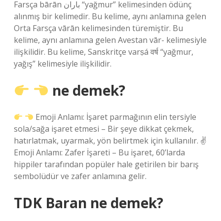
Farsça bārān باران “yağmur” kelimesinden ödünç
alınmış bir kelimedir. Bu kelime, aynı anlamına gelen
Orta Farsça vārān kelimesinden türemiştir. Bu
kelime, aynı anlamına gelen Avestan vār- kelimesiyle
ilişkilidir. Bu kelime, Sanskritçe varṣá वर्ष “yağmur,
yağış” kelimesiyle ilişkilidir.
ne demek?
Emoji Anlamı: İşaret parmağının elin tersiyle
sola/sağa işaret etmesi – Bir şeye dikkat çekmek,
hatırlatmak, uyarmak, yön belirtmek için kullanılır. ✌
Emoji Anlamı: Zafer İşareti – Bu işaret, 60’larda
hippiler tarafından popüler hale getirilen bir barış
sembolüdür ve zafer anlamına gelir.
TDK Baran ne demek?