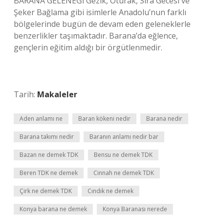
BARANA GELENEĞİ Gezik, Oturak, Sıra Gecesi ve
Şeker Bağlama gibi isimlerle Anadolu’nun farklı
bölgelerinde bugün de devam eden geleneklerle
benzerlikler taşımaktadır. Barana’da eğlence,
gençlerin eğitim aldığı bir örgütlenmedir.
Tarih:
Makaleler
Aden anlamı ne
Baran kökeni nedir
Barana nedir
Barana takımı nedir
Baranın anlamı nedir bar
Bazan ne demek TDK
Bensu ne demek TDK
Beren TDK ne demek
Cinnah ne demek TDK
Çirk ne demek TDK
Cındık ne demek
Konya barana ne demek
Konya Baranası nerede