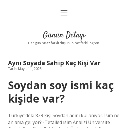
menüyü
Anasayfa
aç
Gizlilik Politikası
Günün Detayı
Yasal Uyarı
Her gün biraz farklı düşün, biraz farklı öğren.
Hakkımızda
Aynı Soyada Sahip Kaç Kişi Var
Tarih: Mayıs 11, 2025
Soydan soy ismi kaç
kişide var?
Türkiye’deki 839 kişi Soydan adını kullanıyor. İsim ne
anlama geliyor? -Tetailed İsim Analizi Üniversite