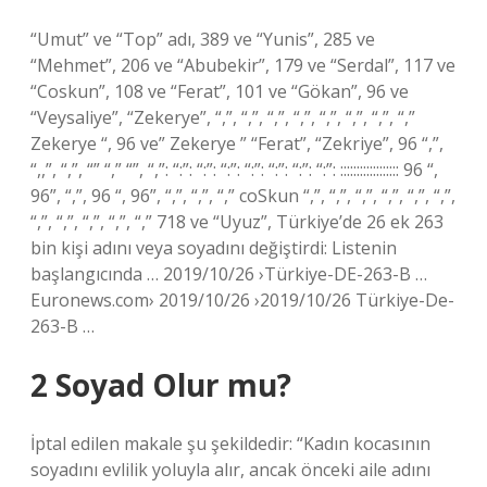
“Umut” ve “Top” adı, 389 ve “Yunis”, 285 ve
“Mehmet”, 206 ve “Abubekir”, 179 ve “Serdal”, 117 ve
“Coskun”, 108 ve “Ferat”, 101 ve “Gökan”, 96 ve
“Veysaliye”, “Zekerye”, “,”, “,”, “,”, “,”, “,”, “,”, “,”, “,”
Zekerye “, 96 ve” Zekerye ” “Ferat”, “Zekriye”, 96 “,”,
“,,”, “,”, “” “,” “”, “,”: “:”: “:”: “:”: “:”: “:”: “:”: “:”: :::::::::::::::::: 96 “,
96”, “,”, 96 “, 96”, “,”, “,”, “,” coSkun “,”, “,”, “,”, “,”, “,”, “,”,
“,”, “,”, “,”, “,”, “,” 718 ve “Uyuz”, Türkiye’de 26 ek 263
bin kişi adını veya soyadını değiştirdi: Listenin
başlangıcında … 2019/10/26 ›Türkiye-DE-263-B …
Euronews.com› 2019/10/26 ›2019/10/26 Türkiye-De-
263-B …
2 Soyad Olur mu?
İptal edilen makale şu şekildedir: “Kadın kocasının
soyadını evlilik yoluyla alır, ancak önceki aile adını