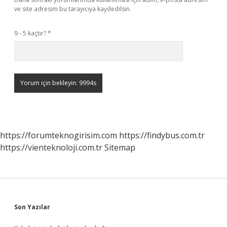
ve site adresim bu tarayıcıya kaydedilsin.
9 - 5 kaçtır?
*
https://forumteknogirisim.com
https://findybus.com.tr
https://vienteknoloji.com.tr
Sitemap
Sidebar
Son Yazılar