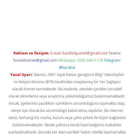
et/
betexper.xyz
Reklam ve İletişim:
E-mail:
backlinkpaneli@gmail.com
Teams:
forumhizmeti@gmail.com
Whatsapp: 0262 606 0 726
Telegram:
@karabul
Yasal Uyarı:
Sitemiz, 5651 Sayılı Kanun gereğince Bilgi Teknolojileri
ve İletişim Kurumu (BTK) tarafından onaylanmış bir Yer Sağlayıcı
olarak hizmet vermektedir. Bu nedenle, sitedeki içerikleri proaktif
olarak denetleme veya araştırma yükümlülüğümüz bulunmamaktadır.
Ancak, üyelerimiz yazdıkları içeriklerin sorumluluğunu taşımakta olup,
siteye üye olarak bu sorumluluğu kabul etmiş sayılırlar. Bu internet
sitesi, herhangi bir marka, kurum veya şahıs şirketi ile hiçbir bağlantısı
bulunmamaktadır. Sitede yalnızca kendi hazırladığımız makaleler
paylaşılmaktadır. Burada yer alan içerikler haber niteliği taşımamakta