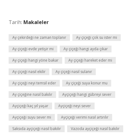
Tarih:
Makaleler
Ay çekirdeği ne zaman toplanır
Ay çiçeği çok su ister mi
Ay çiçeği evde yetişir mi
Ay çiçeği hangi ayda çıkar
Ay çiçeği hangi yöne bakar
Ay çiçeği hareket eder mi
Ay çiçeği nasıl ekilir
Ay çiçeği nasıl sulanır
Ay çiçeği neyi temsil eder
Ay çiçeği suya konur mu
Ay çiçeğine nasıl bakılır
Ayçiçeği hangi gübreyi sever
Ayçiçeği kaç yıl yaşar
Ayçiçeği neyi sever
Ayçiçeği suyu sever mi
Ayçiçeği verimi nasıl artırılır
Saksıda ayçiçeği nasıl bakılır
Vazoda ayçiçeği nasıl bakılır