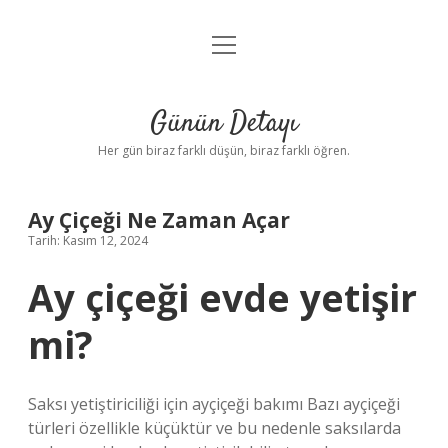
menüyü
Anasayfa
aç
Gizlilik Politikası
Günün Detayı
Yasal Uyarı
Her gün biraz farklı düşün, biraz farklı öğren.
Hakkımızda
Ay Çiçeği Ne Zaman Açar
Tarih: Kasım 12, 2024
Ay çiçeği evde yetişir
mi?
Saksı yetiştiriciliği için ayçiçeği bakımı Bazı ayçiçeği
türleri özellikle küçüktür ve bu nedenle saksılarda