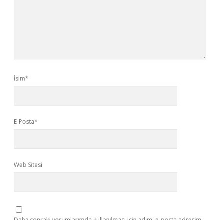
İsim*
E-Posta*
Web Sitesi
Daha sonraki yorumlarımda kullanılması için adım, e-posta adresim