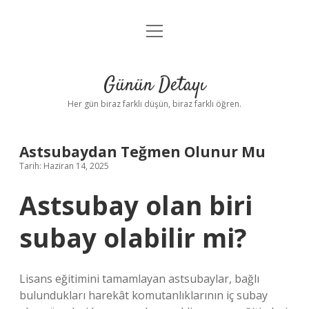
menüyü
Anasayfa
aç
Gizlilik Politikası
Günün Detayı
Yasal Uyarı
Her gün biraz farklı düşün, biraz farklı öğren.
Hakkımızda
Astsubaydan Teğmen Olunur Mu
Tarih: Haziran 14, 2025
Astsubay olan biri
subay olabilir mi?
Lisans eğitimini tamamlayan astsubaylar, bağlı
bulundukları harekât komutanlıklarının iç subay