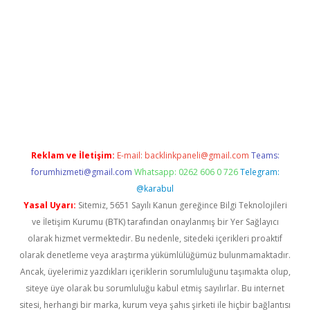
/
betexper.xyz
Reklam ve İletişim:
E-mail:
backlinkpaneli@gmail.com
Teams:
forumhizmeti@gmail.com
Whatsapp: 0262 606 0 726
Telegram:
@karabul
Yasal Uyarı:
Sitemiz, 5651 Sayılı Kanun gereğince Bilgi Teknolojileri
ve İletişim Kurumu (BTK) tarafından onaylanmış bir Yer Sağlayıcı
olarak hizmet vermektedir. Bu nedenle, sitedeki içerikleri proaktif
olarak denetleme veya araştırma yükümlülüğümüz bulunmamaktadır.
Ancak, üyelerimiz yazdıkları içeriklerin sorumluluğunu taşımakta olup,
siteye üye olarak bu sorumluluğu kabul etmiş sayılırlar. Bu internet
sitesi, herhangi bir marka, kurum veya şahıs şirketi ile hiçbir bağlantısı