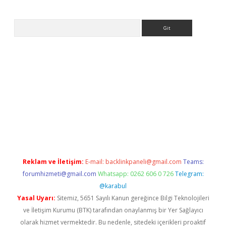
Arama
/
betexper.xyz
Reklam ve İletişim:
E-mail:
backlinkpaneli@gmail.com
Teams:
forumhizmeti@gmail.com
Whatsapp: 0262 606 0 726
Telegram:
@karabul
Yasal Uyarı:
Sitemiz, 5651 Sayılı Kanun gereğince Bilgi Teknolojileri
ve İletişim Kurumu (BTK) tarafından onaylanmış bir Yer Sağlayıcı
olarak hizmet vermektedir. Bu nedenle, sitedeki içerikleri proaktif