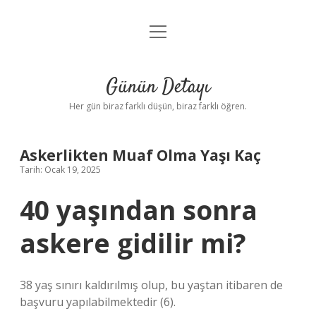
menüyü
Anasayfa
aç
Gizlilik Politikası
Günün Detayı
Yasal Uyarı
Her gün biraz farklı düşün, biraz farklı öğren.
Hakkımızda
Askerlikten Muaf Olma Yaşı Kaç
Tarih: Ocak 19, 2025
40 yaşından sonra
askere gidilir mi?
38 yaş sınırı kaldırılmış olup, bu yaştan itibaren de
başvuru yapılabilmektedir (6).