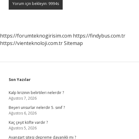
https://forumteknogirisim.com
https://findybus.com.tr
https://vienteknoloji.com.tr
Sitemap
Sidebar
Son Yazılar
Kalp krizinin belirtileri nelerdir ?
Ağustos 7, 2026
Beşeri unsurlar nelerdir 5. sınıf ?
Ağustos 6, 2026
Kaç çeşit köfte vardır ?
Ağustos 5, 2026
Avangart sitesi depreme dayanıklı mı ?