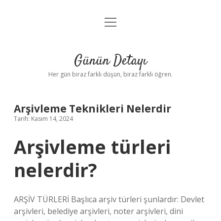
menüyü
Anasayfa
aç
Gizlilik Politikası
Günün Detayı
Yasal Uyarı
Her gün biraz farklı düşün, biraz farklı öğren.
Hakkımızda
Arşivleme Teknikleri Nelerdir
Tarih: Kasım 14, 2024
Arşivleme türleri
nelerdir?
ARŞİV TÜRLERİ Başlıca arşiv türleri şunlardır: Devlet
arşivleri, belediye arşivleri, noter arşivleri, dini