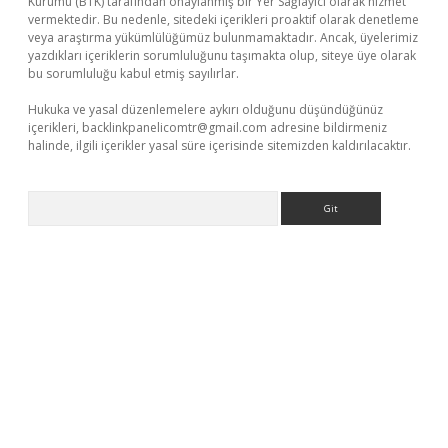
Kurumu (BTK) tarafından onaylanmış bir Yer Sağlayıcı olarak hizmet
vermektedir. Bu nedenle, sitedeki içerikleri proaktif olarak denetleme
veya araştırma yükümlülüğümüz bulunmamaktadır. Ancak, üyelerimiz
yazdıkları içeriklerin sorumluluğunu taşımakta olup, siteye üye olarak
bu sorumluluğu kabul etmiş sayılırlar.
Hukuka ve yasal düzenlemelere aykırı olduğunu düşündüğünüz
içerikleri,
backlinkpanelicomtr@gmail.com
adresine bildirmeniz
halinde, ilgili içerikler yasal süre içerisinde sitemizden kaldırılacaktır.
Arama
etexper.xyz