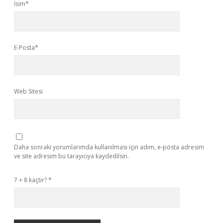
İsim*
E-Posta*
Web Sitesi
Daha sonraki yorumlarımda kullanılması için adım, e-posta adresim
ve site adresim bu tarayıcıya kaydedilsin.
7 + 8 kaçtır?
*