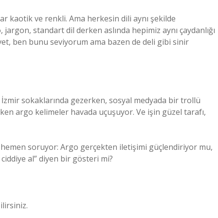
ar kaotik ve renkli. Ama herkesin dili aynı şekilde
 jargon, standart dil derken aslında hepimiz aynı çaydanlığı
vet, ben bunu seviyorum ama bazen de deli gibi sinir
ı. İzmir sokaklarında gezerken, sosyal medyada bir trollü
n argo kelimeler havada uçuşuyor. Ve işin güzel tarafı,
 hemen soruyor: Argo gerçekten iletişimi güçlendiriyor mu,
ddiye al” diyen bir gösteri mi?
lirsiniz.