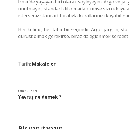
İzmir’de yaşayan biri olarak söyleyeyim: Argo ve ja
unutmayın, standart dil olmadan kimse sizi ciddiye al
isterseniz standart tarafıyla kurallarınızı koyabilirsi
Her kelime, her tabir bir seçimdir. Argo, jargon, sta
dürüst olmak gerekirse, biraz da eğlenmek serbest 
Tarih:
Makaleler
Önceki Yazı
Yavruş ne demek ?
Bir yanıt yazın