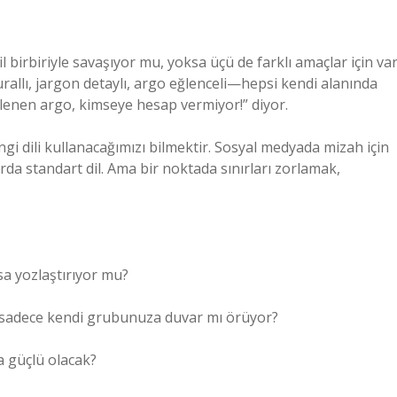
 birbiriyle savaşıyor mu, yoksa üçü de farklı amaçlar için va
kurallı, jargon detaylı, argo eğlenceli—hepsi kendi alanında
ğlenen argo, kimseye hesap vermiyor!” diyor.
gi dili kullanacağımızı bilmektir. Sosyal medyada mizah için
rda standart dil. Ama bir noktada sınırları zorlamak,
sa yozlaştırıyor mu?
a sadece kendi grubunuza duvar mı örüyor?
a güçlü olacak?