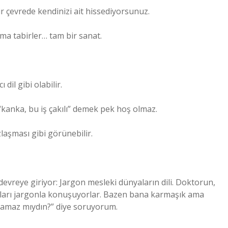
ir çevrede kendinizi ait hissediyorsunuz.
ma tabirler… tam bir sanat.
 dil gibi olabilir.
kanka, bu iş çakılı” demek pek hoş olmaz.
zlaşması gibi görünebilir.
evreye giriyor: Jargon mesleki dünyaların dili. Doktorun,
unları jargonla konuşuyorlar. Bazen bana karmaşık ama
atamaz mıydın?” diye soruyorum.