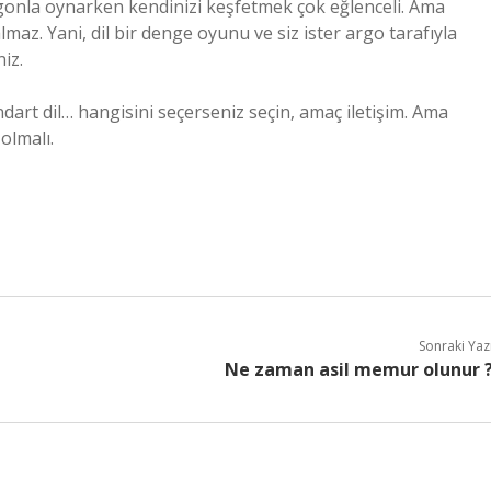
rgonla oynarken kendinizi keşfetmek çok eğlenceli. Ama
maz. Yani, dil bir denge oyunu ve siz ister argo tarafıyla
niz.
ndart dil… hangisini seçerseniz seçin, amaç iletişim. Ama
olmalı.
Sonraki Yaz
Ne zaman asil memur olunur 