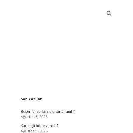
Sidebar
Son Yazılar
https://elexbett.net/
be
Beşeri unsurlar nelerdir 5. sınıf ?
Ağustos 6, 2026
Kaç çeşit köfte vardır ?
Ağustos 5, 2026