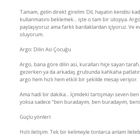
Tamam, gelin direkt girelim: Dil, hayatın kendisi kad
kullanmasını beklemek… işte o tam bir ütopya. Argo,
paylaşıyoruz ama farklı bardaklardan içiyoruz. Ve e
oluyorum.
Argo: Dilin Asi Çocuğu
Argo, bana göre dilin asi, kuralları hiçe sayan taraf
gezerken ya da arkadaş grubunda kahkaha patlatırke
argo hem hızlı hem etkili bir şekilde mesajı veriyor.
Ama hadi bir dakika… İçimdeki tartışmayı seven ben
yoksa sadece “ben buradayım, ben buradayım, beni ci
Güçlü yönleri:
Hızlı iletişim: Tek bir kelimeyle tonlarca anlam iletebi