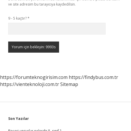
ve site adresim bu tarayıcıya kaydedilsin.
9 - 5 kaçtır?
*
https://forumteknogirisim.com
https://findybus.com.tr
https://vienteknoloji.com.tr
Sitemap
Sidebar
Son Yazılar
Beşeri unsurlar nelerdir 5. sınıf ?