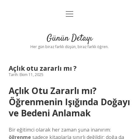
menüyü
Anasayfa
aç
Gizlilik Politikası
Günün Detayı
Yasal Uyarı
Her gün biraz farklı düşün, biraz farklı öğren.
Hakkımızda
Açlık otu zararlı mı ?
Tarih: Ekim 11, 2025
Açlık Otu Zararlı mı?
Öğrenmenin Işığında Doğayı
ve Bedeni Anlamak
Bir eğitimci olarak her zaman şuna inanırım:
öğrenme
sadece kitaplarla sınırlı değildir; doğa da