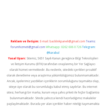
ps://elexbett.net/
betexper.xyz
Reklam ve İletişim:
E-mail:
backlinkpaneli@gmail.com
Teams:
forumhizmeti@gmail.com
Whatsapp: 0262 606 0 726
Telegram:
@karabul
Yasal Uyarı:
Sitemiz, 5651 Sayılı Kanun gereğince Bilgi Teknolojileri
ve İletişim Kurumu (BTK) tarafından onaylanmış bir Yer Sağlayıcı
olarak hizmet vermektedir. Bu nedenle, sitedeki içerikleri proaktif
olarak denetleme veya araştırma yükümlülüğümüz bulunmamaktadır.
Ancak, üyelerimiz yazdıkları içeriklerin sorumluluğunu taşımakta olup,
siteye üye olarak bu sorumluluğu kabul etmiş sayılırlar. Bu internet
sitesi, herhangi bir marka, kurum veya şahıs şirketi ile hiçbir bağlantısı
bulunmamaktadır. Sitede yalnızca kendi hazırladığımız makaleler
paylaşılmaktadır. Burada yer alan içerikler haber niteliği taşımamakta