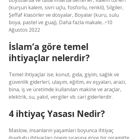
boyutlarda ve tasarımlarda defterler, Kalem türleri
(kurşun kalem, sivri uçlu, fosforlu, renkli), Silgiler,
Şeffaf klasörler ve dosyalar, Boyalar (kuru, sulu
boya, pastel ve guaj), Daha fazla makale…•10
Ağustos 2022
İslam’a göre temel
ihtiyaçlar nelerdir?
Temel ihtiyaçlar ise; konut, gıda, giyim, sağlık ve
güvenlik giderleri, ulaşım, eğitim, ev eşyaları, arazi,
bina, iş ve üretimde kullanılan makine ve araçlar,
elektrik, su, yakıt, vergiler vb. cari giderlerdir.
4 ihtiyaç Yasası Nedir?
Maslow, insanların yaşamları boyunca ihtiyaç
duyduğu ihtiyaçları önem sırasına göre bir piramitte