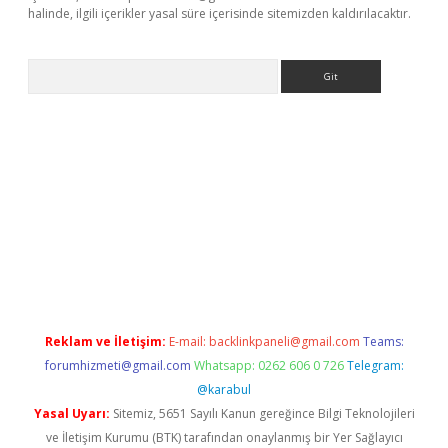
halinde, ilgili içerikler yasal süre içerisinde sitemizden kaldırılacaktır.
Arama
betexper.xyz
Reklam ve İletişim:
E-mail:
backlinkpaneli@gmail.com
Teams:
forumhizmeti@gmail.com
Whatsapp: 0262 606 0 726
Telegram:
@karabul
Yasal Uyarı:
Sitemiz, 5651 Sayılı Kanun gereğince Bilgi Teknolojileri
ve İletişim Kurumu (BTK) tarafından onaylanmış bir Yer Sağlayıcı