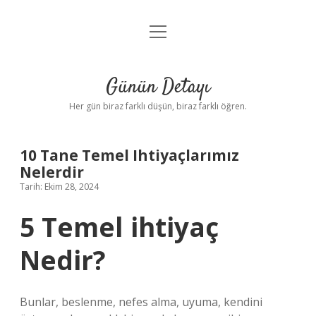
menüyü
Anasayfa
aç
Gizlilik Politikası
Günün Detayı
Yasal Uyarı
Her gün biraz farklı düşün, biraz farklı öğren.
Hakkımızda
10 Tane Temel Ihtiyaçlarımız
Nelerdir
Tarih: Ekim 28, 2024
5 Temel ihtiyaç
Nedir?
Bunlar, beslenme, nefes alma, uyuma, kendini