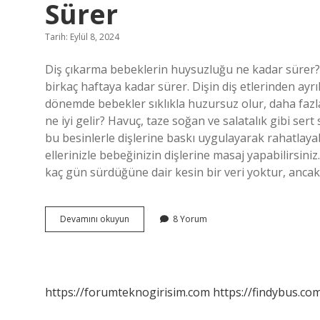
Sürer
Tarih: Eylül 8, 2024
Diş çıkarma bebeklerin huysuzluğu ne kadar sürer? 
birkaç haftaya kadar sürer. Dişin diş etlerinden ayrıl
dönemde bebekler sıklıkla huzursuz olur, daha fazla
ne iyi gelir? Havuç, taze soğan ve salatalık gibi ser
bu besinlerle dişlerine baskı uygulayarak rahatlayab
ellerinizle bebeğinizin dişlerine masaj yapabilirsini
kaç gün sürdüğüne dair kesin bir veri yoktur, anca
Bebeklerde
Devamını okuyun
8 Yorum
Diş
Çıkarma
Ağrısı
Ne
Kadar
https://forumteknogirisim.com
https://findybus.com
Sürer