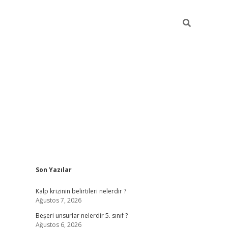
Sidebar
Son Yazılar
https://elexbett.ne
Kalp krizinin belirtileri nelerdir ?
Ağustos 7, 2026
Beşeri unsurlar nelerdir 5. sınıf ?
Ağustos 6, 2026