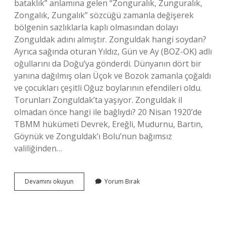
bataklık” anlamına gelen “Zonguralık, Zunguralık,
Zongalık, Zungalık” sözcüğü zamanla değişerek
bölgenin sazlıklarla kaplı olmasından dolayı
Zonguldak adını almıştır. Zonguldak hangi soydan?
Ayrıca sağında oturan Yıldız, Gün ve Ay (BOZ-OK) adlı
oğullarını da Doğu’ya gönderdi. Dünyanın dört bir
yanına dağılmış olan Üçok ve Bozok zamanla çoğaldı
ve çocukları çeşitli Oğuz boylarının efendileri oldu.
Torunları Zonguldak’ta yaşıyor. Zonguldak il
olmadan önce hangi ile bağlıydı? 20 Nisan 1920’de
TBMM hükümeti Devrek, Ereğli, Mudurnu, Bartın,
Göynük ve Zonguldak’ı Bolu’nun bağımsız
valiliğinden…
Zonguldakta
Devamını okuyun
Yorum Bırak
Kimler
Yaşamış