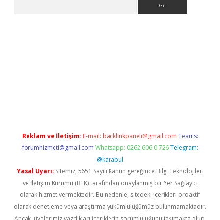
Arama
Reklam ve İletişim:
E-mail:
backlinkpaneli@gmail.com
Teams:
forumhizmeti@gmail.com
Whatsapp: 0262 606 0 726
Telegram:
@karabul
Yasal Uyarı:
Sitemiz, 5651 Sayılı Kanun gereğince Bilgi Teknolojileri
ve İletişim Kurumu (BTK) tarafından onaylanmış bir Yer Sağlayıcı
olarak hizmet vermektedir. Bu nedenle, sitedeki içerikleri proaktif
olarak denetleme veya araştırma yükümlülüğümüz bulunmamaktadır.
Ancak, üyelerimiz yazdıkları içeriklerin sorumluluğunu taşımakta olup,