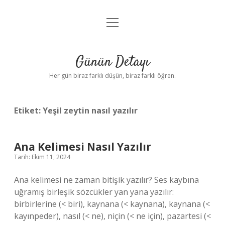
menüyü
Anasayfa
aç
Gizlilik Politikası
Günün Detayı
Yasal Uyarı
Her gün biraz farklı düşün, biraz farklı öğren.
Hakkımızda
Etiket:
Yeşil zeytin nasıl yazılır
Ana Kelimesi Nasıl Yazılır
Tarih: Ekim 11, 2024
Ana kelimesi ne zaman bitişik yazılır? Ses kaybına
uğramış birleşik sözcükler yan yana yazılır:
birbirlerine (< biri), kaynana (< kaynana), kaynana (<
kayınpeder), nasıl (< ne), niçin (< ne için), pazartesi (<