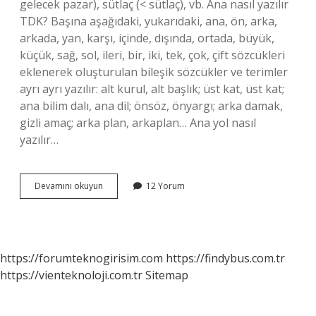
gelecek pazar), sütlaç (< sütlaç), vb. Ana nasıl yazılır
TDK? Başına aşağıdaki, yukarıdaki, ana, ön, arka,
arkada, yan, karşı, içinde, dışında, ortada, büyük,
küçük, sağ, sol, ileri, bir, iki, tek, çok, çift sözcükleri
eklenerek oluşturulan bileşik sözcükler ve terimler
ayrı ayrı yazılır: alt kurul, alt başlık; üst kat, üst kat;
ana bilim dalı, ana dil; önsöz, önyargı; arka damak,
gizli amaç; arka plan, arkaplan… Ana yol nasıl
yazılır…
Ana
Devamını okuyun
12 Yorum
Kelimesi
Nasıl
Yazılır
https://forumteknogirisim.com
https://findybus.com.tr
https://vienteknoloji.com.tr
Sitemap