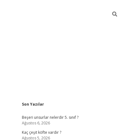
Sidebar
Son Yazılar
https://elexbett.ne
Beşeri unsurlar nelerdir 5. sınıf ?
Ağustos 6, 2026
Kaç çeşit köfte vardır ?
Ağustos 5, 2026