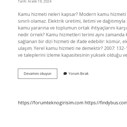
Tarih: Aralık 19, 2024
Kamu hizmeti neleri kapsar? Modern kamu hizmeti k
sınırlı olamaz. Elektrik üretimi, iletimi ve dağıtımıyla
kamu yararına ve toplumun ortak ihtiyaçlarını karşı
nedir örnek? Kamu hizmetleri terimi aynı zamanda k
sağlanan bir dizi hizmeti de ifade edebilir: kömür, el
ulaşım. Yerel kamu hizmeti ne demektir? 2007: 132-135
ve taleplerini izleme kapasitesinin yüksek olduğu ve 
Belediye
Devamını okuyun
Yorum Bırak
Kamu
Hizmeti
Nedir
https://forumteknogirisim.com
https://findybus.com