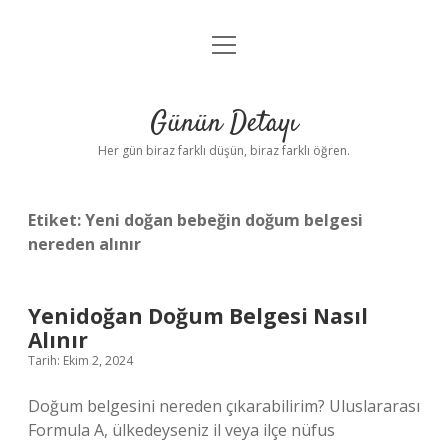
menüyü
Anasayfa
aç
Gizlilik Politikası
Günün Detayı
Yasal Uyarı
Her gün biraz farklı düşün, biraz farklı öğren.
Hakkımızda
Etiket:
Yeni doğan bebeğin doğum belgesi
nereden alınır
Yenidoğan Doğum Belgesi Nasıl
Alınır
Tarih: Ekim 2, 2024
Doğum belgesini nereden çıkarabilirim? Uluslararası
Formula A, ülkedeyseniz il veya ilçe nüfus