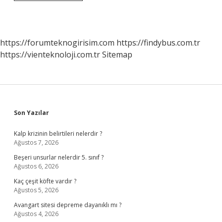
Doğum
Belgesi
Nasıl
Alınır
https://forumteknogirisim.com
https://findybus.com.tr
https://vienteknoloji.com.tr
Sitemap
Sidebar
Son Yazılar
Kalp krizinin belirtileri nelerdir ?
Ağustos 7, 2026
Beşeri unsurlar nelerdir 5. sınıf ?
Ağustos 6, 2026
Kaç çeşit köfte vardır ?
Ağustos 5, 2026
Avangart sitesi depreme dayanıklı mı ?
Ağustos 4, 2026