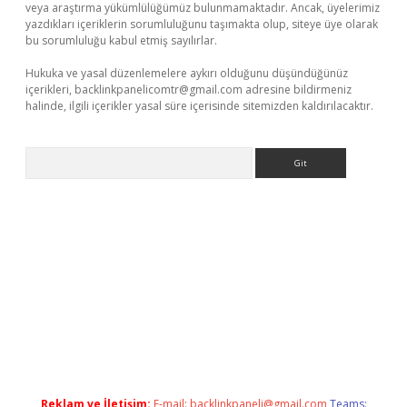
veya araştırma yükümlülüğümüz bulunmamaktadır. Ancak, üyelerimiz
yazdıkları içeriklerin sorumluluğunu taşımakta olup, siteye üye olarak
bu sorumluluğu kabul etmiş sayılırlar.
Hukuka ve yasal düzenlemelere aykırı olduğunu düşündüğünüz
içerikleri,
backlinkpanelicomtr@gmail.com
adresine bildirmeniz
halinde, ilgili içerikler yasal süre içerisinde sitemizden kaldırılacaktır.
Arama
exbett.net/
betexper.xyz
Reklam ve İletişim:
E-mail:
backlinkpaneli@gmail.com
Teams: