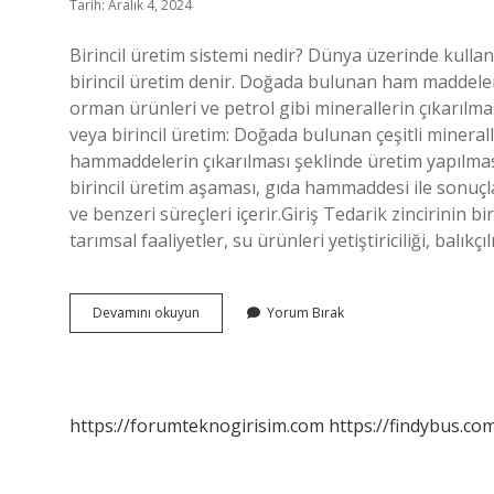
Tarih: Aralık 4, 2024
Birincil üretim sistemi nedir? Dünya üzerinde kulla
birincil üretim denir. Doğada bulunan ham maddeleri
orman ürünleri ve petrol gibi minerallerin çıkarılmas
veya birincil üretim: Doğada bulunan çeşitli mineral
hammaddelerin çıkarılması şeklinde üretim yapılmasıdı
birincil üretim aşaması, gıda hammaddesi ile sonuçlanan
ve benzeri süreçleri içerir.Giriş Tedarik zincirinin 
tarımsal faaliyetler, su ürünleri yetiştiriciliği, balıkçı
Birincil
Devamını okuyun
Yorum Bırak
Üretim
Nedir
Işletme
https://forumteknogirisim.com
https://findybus.com