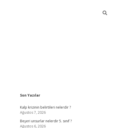
Sidebar
Son Yazılar
https://elexbett.ne
Kalp krizinin belirtileri nelerdir ?
Ağustos 7, 2026
Beşeri unsurlar nelerdir 5. sınıf ?
Ağustos 6, 2026