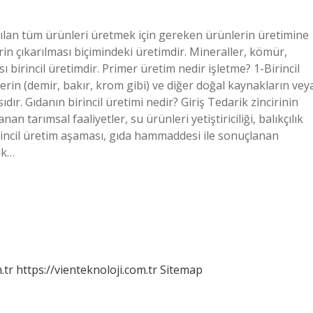
nılan tüm ürünleri üretmek için gereken ürünlerin üretimine
n çıkarılması biçimindeki üretimdir. Mineraller, kömür,
ı birincil üretimdir. Primer üretim nedir işletme? 1-Birincil
lerin (demir, bakır, krom gibi) ve diğer doğal kaynakların vey
r. Gıdanın birincil üretimi nedir? Giriş Tedarik zincirinin
 tarımsal faaliyetler, su ürünleri yetiştiriciliği, balıkçılık
birincil üretim aşaması, gıda hammaddesi ile sonuçlanan
lık…
.tr
https://vienteknoloji.com.tr
Sitemap