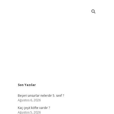
Sidebar
Son Yazılar
https://elexbett.n
Beşeri unsurlar nelerdir 5. sınıf ?
Ağustos 6, 2026
Kaç çeşit köfte vardır ?
Ağustos 5, 2026