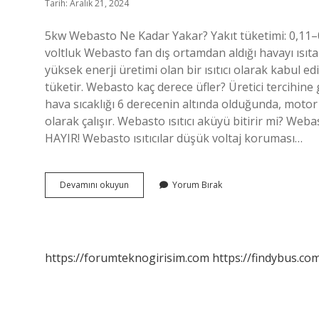
Tarih: Aralık 21, 2024
5kw Webasto Ne Kadar Yakar? Yakıt tüketimi: 0,11–0
voltluk Webasto fan dış ortamdan aldığı havayı ısıta
yüksek enerji üretimi olan bir ısıtıcı olarak kabul edil
tüketir. Webasto kaç derece üfler? Üretici tercihine g
hava sıcaklığı 6 derecenin altında olduğunda, motor 
olarak çalışır. Webasto ısıtıcı aküyü bitirir mi? Weba
HAYIR! Webasto ısıtıcılar düşük voltaj koruması…
Webasto
Devamını okuyun
Yorum Bırak
Kaç
M2
Alan
Isıtır
https://forumteknogirisim.com
https://findybus.com