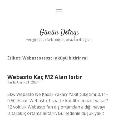
menüyü
Anasayfa
aç
Gizlilik Politikası
Günün Detayı
Yasal Uyarı
Her gün biraz farklı düşün, biraz farklı öğren.
Hakkımızda
Etiket:
Webasto ısıtıcı aküyü bitirir mi
Webasto Kaç M2 Alan Isıtır
Tarih: Aralık 21, 2024
5kw Webasto Ne Kadar Yakar? Yakıt tüketimi: 0,11–
0,50 l/saat. Webasto 1 saatte kaç litre mazot yakar?
12 voltluk Webasto fan dış ortamdan aldığı havayı
ısıtarak iç ortama aktarır. Bu nedenle düşük yakıt