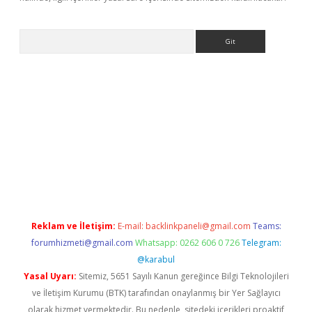
Arama
xbett.net/
betexper.xyz
Reklam ve İletişim:
E-mail:
backlinkpaneli@gmail.com
Teams:
forumhizmeti@gmail.com
Whatsapp: 0262 606 0 726
Telegram:
@karabul
Yasal Uyarı:
Sitemiz, 5651 Sayılı Kanun gereğince Bilgi Teknolojileri
ve İletişim Kurumu (BTK) tarafından onaylanmış bir Yer Sağlayıcı
olarak hizmet vermektedir. Bu nedenle, sitedeki içerikleri proaktif