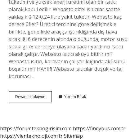
tüketimi ve yüksek enerji üretimi olan bir ısıtıcı
olarak kabul edilir. Webasto dizel ısıtıcılar saatte
yaklaşık 0,12-0,24 litre yakıt tüketir. Webasto kaç
derece üfler? Üretici tercihine göre değişmekle
birlikte, genellikle araç çalıştırıldığında dış hava
sıcaklığı 6 derecenin altında olduğunda, motor suyu
sıcaklığı 78 dereceye ulaşana kadar yardımcı ısıtıcı
olarak çalışır. Webasto ısıtıcı aküyü bitirir mi?
Webasto ısıtıcı, karavanın çalıştırıldığında aküsünü
boşaltır mı? HAYIR! Webasto ısıtıcılar düşük voltaj
koruması…
Webasto
Devamını okuyun
Yorum Bırak
Kaç
M2
Alan
Isıtır
https://forumteknogirisim.com
https://findybus.com.tr
https://vienteknoloji.com.tr
Sitemap