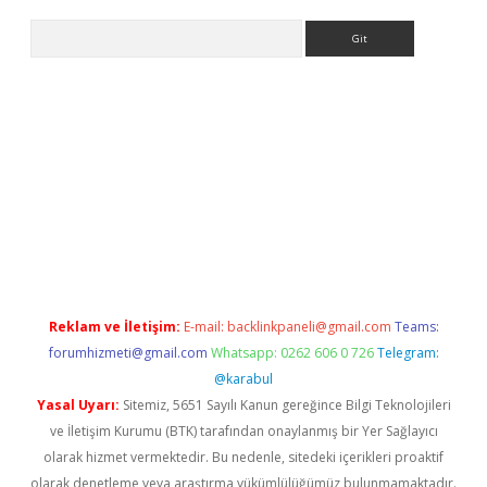
Arama
lexbett.net/
betexper.xyz
Reklam ve İletişim:
E-mail:
backlinkpaneli@gmail.com
Teams:
forumhizmeti@gmail.com
Whatsapp: 0262 606 0 726
Telegram:
@karabul
Yasal Uyarı:
Sitemiz, 5651 Sayılı Kanun gereğince Bilgi Teknolojileri
ve İletişim Kurumu (BTK) tarafından onaylanmış bir Yer Sağlayıcı
olarak hizmet vermektedir. Bu nedenle, sitedeki içerikleri proaktif
olarak denetleme veya araştırma yükümlülüğümüz bulunmamaktadır.