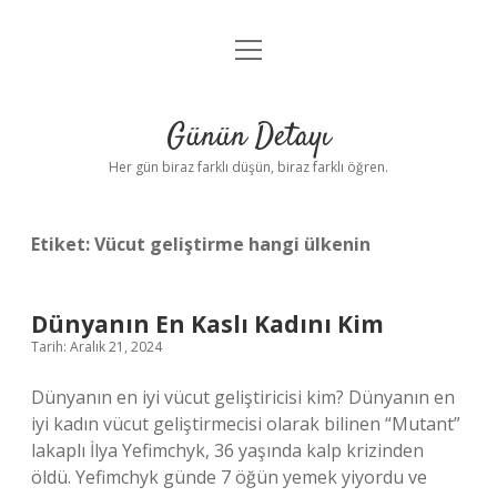
menüyü
Anasayfa
aç
Gizlilik Politikası
Günün Detayı
Yasal Uyarı
Her gün biraz farklı düşün, biraz farklı öğren.
Hakkımızda
Etiket:
Vücut geliştirme hangi ülkenin
Dünyanın En Kaslı Kadını Kim
Tarih: Aralık 21, 2024
Dünyanın en iyi vücut geliştiricisi kim? Dünyanın en
iyi kadın vücut geliştirmecisi olarak bilinen “Mutant”
lakaplı İlya Yefimchyk, 36 yaşında kalp krizinden
öldü. Yefimchyk günde 7 öğün yemek yiyordu ve