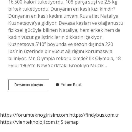
16.500 kalori tüketiyordu. 108 parça suşi ve 2,5 kg
biftek tüketiyordu. Dünyanın en kaslı kızı kimdir?
Dünyanın en kaslı kadını unvanı Rus atlet Nataliya
Kuznetsova’ya gidiyor. Devasa kasları ve olağanüstü
fiziksel gücüyle bilinen Nataliya, hem erkek hem de
kadın vücut geliştiricilerin dikkatini çekiyor.
Kuznetsova 5’10” boyunda ve sezon dışında 220
lbs’nin üzerinde bir vücut ağırlığını korumasıyla
biliniyor. Mr. Olympia rekoru kimde? İlk Olympia, 18
Eylül 1965’te New York’taki Brooklyn Müzik…
Dünyanın
Devamını okuyun
Yorum Bırak
En
Kaslı
Kadını
Kim
https://forumteknogirisim.com
https://findybus.com.tr
https://vienteknoloji.com.tr
Sitemap