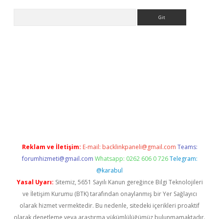
Arama
exbett.net/
betexper.xyz
Reklam ve İletişim:
E-mail:
backlinkpaneli@gmail.com
Teams:
forumhizmeti@gmail.com
Whatsapp: 0262 606 0 726
Telegram:
@karabul
Yasal Uyarı:
Sitemiz, 5651 Sayılı Kanun gereğince Bilgi Teknolojileri
ve İletişim Kurumu (BTK) tarafından onaylanmış bir Yer Sağlayıcı
olarak hizmet vermektedir. Bu nedenle, sitedeki içerikleri proaktif
olarak denetleme veya araştırma yükümlülüğümüz bulunmamaktadır.