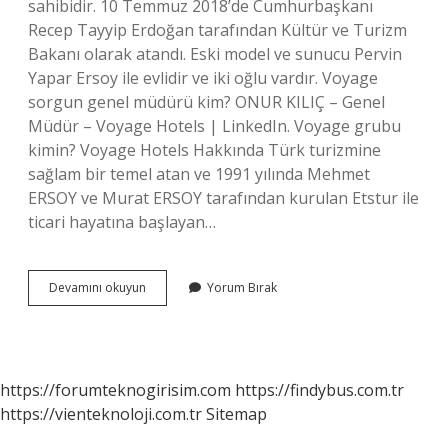
sahibidir. 10 Temmuz 2018’de Cumhurbaşkanı
Recep Tayyip Erdoğan tarafından Kültür ve Turizm
Bakanı olarak atandı. Eski model ve sunucu Pervin
Yapar Ersoy ile evlidir ve iki oğlu vardır. Voyage
sorgun genel müdürü kim? ONUR KILIÇ – Genel
Müdür – Voyage Hotels | LinkedIn. Voyage grubu
kimin? Voyage Hotels Hakkında Türk turizmine
sağlam bir temel atan ve 1991 yılında Mehmet
ERSOY ve Murat ERSOY tarafından kurulan Etstur ile
ticari hayatına başlayan…
Voyage
Devamını okuyun
Yorum Bırak
Belek
Genel
Müdürü
Kim
https://forumteknogirisim.com
https://findybus.com.tr
https://vienteknoloji.com.tr
Sitemap