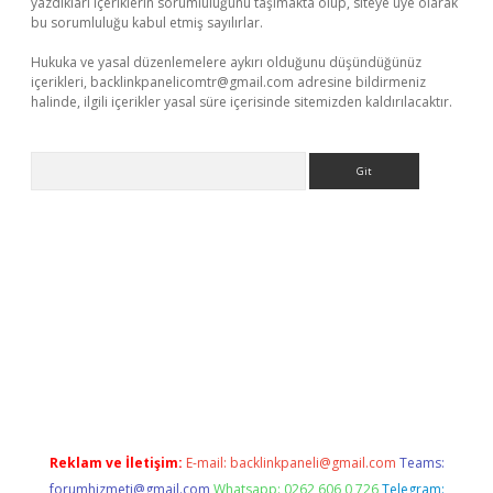
yazdıkları içeriklerin sorumluluğunu taşımakta olup, siteye üye olarak
bu sorumluluğu kabul etmiş sayılırlar.
Hukuka ve yasal düzenlemelere aykırı olduğunu düşündüğünüz
içerikleri,
backlinkpanelicomtr@gmail.com
adresine bildirmeniz
halinde, ilgili içerikler yasal süre içerisinde sitemizden kaldırılacaktır.
Arama
exbett.net/
betexper.xyz
Reklam ve İletişim:
E-mail:
backlinkpaneli@gmail.com
Teams:
forumhizmeti@gmail.com
Whatsapp: 0262 606 0 726
Telegram: