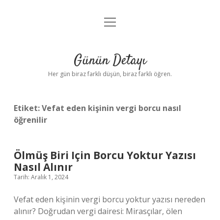
menüyü
Anasayfa
aç
Gizlilik Politikası
Günün Detayı
Yasal Uyarı
Her gün biraz farklı düşün, biraz farklı öğren.
Hakkımızda
Etiket:
Vefat eden kişinin vergi borcu nasıl
öğrenilir
Ölmüş Biri Için Borcu Yoktur Yazısı
Nasıl Alınır
Tarih: Aralık 1, 2024
Vefat eden kişinin vergi borcu yoktur yazısı nereden
alınır? Doğrudan vergi dairesi: Mirasçılar, ölen