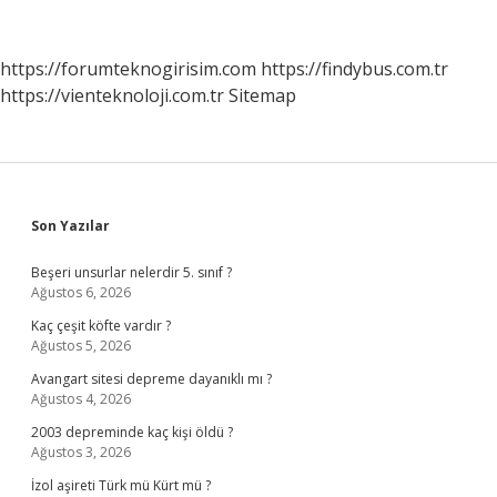
Borcu
Yoktur
Yazısı
https://forumteknogirisim.com
https://findybus.com.tr
Nasıl
https://vienteknoloji.com.tr
Sitemap
Alınır
Sidebar
Son Yazılar
Beşeri unsurlar nelerdir 5. sınıf ?
Ağustos 6, 2026
Kaç çeşit köfte vardır ?
Ağustos 5, 2026
Avangart sitesi depreme dayanıklı mı ?
Ağustos 4, 2026
2003 depreminde kaç kişi öldü ?
Ağustos 3, 2026
İzol aşireti Türk mü Kürt mü ?