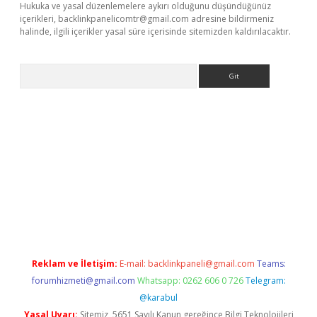
Hukuka ve yasal düzenlemelere aykırı olduğunu düşündüğünüz
içerikleri,
backlinkpanelicomtr@gmail.com
adresine bildirmeniz
halinde, ilgili içerikler yasal süre içerisinde sitemizden kaldırılacaktır.
Arama
lexbett.net/
betexper.xyz
Reklam ve İletişim:
E-mail:
backlinkpaneli@gmail.com
Teams:
forumhizmeti@gmail.com
Whatsapp: 0262 606 0 726
Telegram:
@karabul
Yasal Uyarı:
Sitemiz, 5651 Sayılı Kanun gereğince Bilgi Teknolojileri