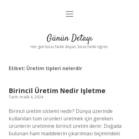
menüyü
Anasayfa
aç
Gizlilik Politikası
Günün Detayı
Yasal Uyarı
Her gün biraz farklı düşün, biraz farklı öğren.
Hakkımızda
Etiket:
Üretim tipleri nelerdir
Birincil Üretim Nedir Işletme
Tarih: Aralık 4, 2024
Birincil üretim sistemi nedir? Dünya üzerinde
kullanılan tüm ürünleri üretmek için gereken
ürünlerin üretimine birincil üretim denir. Doğada
bulunan ham maddelerin çıkarılması biçimindeki