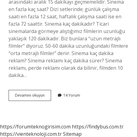
arasındaki aralık 15 dakikayı geçmemelidir. Sinema
en fazla kaç saat? Dizi setlerinde; günlük çalışma
saati en fazla 12 saat, haftalık çalışma saati ise en
fazla 72 saattir. Sinema kaç dakikadır? Ticari
sinemalarda görmeye alıştığımız filmlerin uzunluğu
yaklaşık 120 dakikadır. Biz bunlara “uzun metrajlı
filmler” diyoruz. 50-60 dakika uzunluğundaki filmlere
“orta metrajlı filmler” denir. Sinema kaç dakika
reklam? Sinema reklamı kaç dakika sürer? Sinema
reklamı, perde reklamı olarak da bilinir, filmden 10
dakika…
Sinema
Devamını okuyun
14 Yorum
Kaç
Dakikada
Ara
Verir
https://forumteknogirisim.com
https://findybus.com.tr
https://vienteknoloji.com.tr
Sitemap