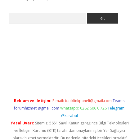
Arama
exbett.net/
betexper.xyz
Reklam ve İletişim:
E-mail:
backlinkpaneli@gmail.com
Teams:
forumhizmeti@gmail.com
Whatsapp: 0262 606 0 726
Telegram:
@karabul
Yasal Uyarı:
Sitemiz, 5651 Sayılı Kanun gereğince Bilgi Teknolojileri
ve İletişim Kurumu (BTK) tarafından onaylanmış bir Yer Sağlayıcı
olarak hizmet vermektedir. Bu nedenle, sitedeki içerikleri proaktif