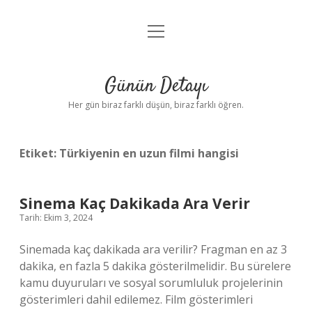
menüyü
Anasayfa
aç
Gizlilik Politikası
Günün Detayı
Yasal Uyarı
Her gün biraz farklı düşün, biraz farklı öğren.
Hakkımızda
Etiket:
Türkiyenin en uzun filmi hangisi
Sinema Kaç Dakikada Ara Verir
Tarih: Ekim 3, 2024
Sinemada kaç dakikada ara verilir? Fragman en az 3
dakika, en fazla 5 dakika gösterilmelidir. Bu sürelere
kamu duyuruları ve sosyal sorumluluk projelerinin
gösterimleri dahil edilemez. Film gösterimleri