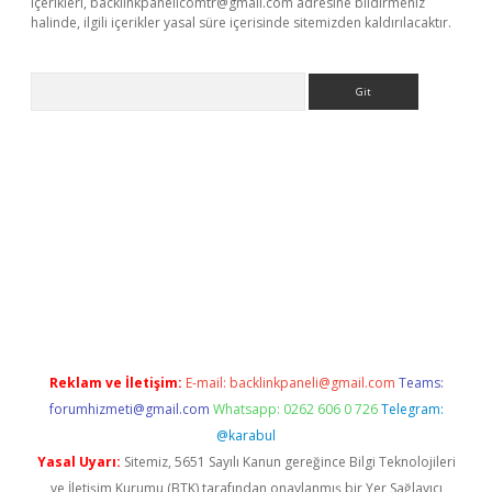
içerikleri,
backlinkpanelicomtr@gmail.com
adresine bildirmeniz
halinde, ilgili içerikler yasal süre içerisinde sitemizden kaldırılacaktır.
Arama
exbett.net/
betexper.xyz
Reklam ve İletişim:
E-mail:
backlinkpaneli@gmail.com
Teams:
forumhizmeti@gmail.com
Whatsapp: 0262 606 0 726
Telegram:
@karabul
Yasal Uyarı:
Sitemiz, 5651 Sayılı Kanun gereğince Bilgi Teknolojileri
ve İletişim Kurumu (BTK) tarafından onaylanmış bir Yer Sağlayıcı