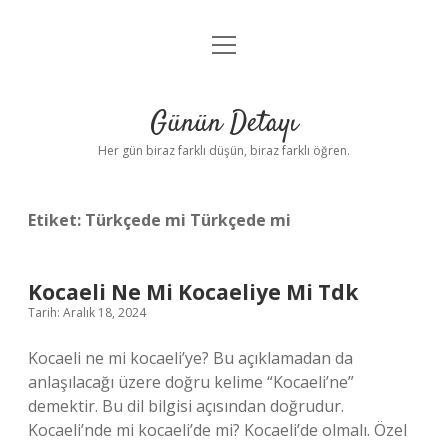
menüyü
Anasayfa
aç
Gizlilik Politikası
Günün Detayı
Yasal Uyarı
Her gün biraz farklı düşün, biraz farklı öğren.
Hakkımızda
Etiket:
Türkçede mi Türkçede mi
Kocaeli Ne Mi Kocaeliye Mi Tdk
Tarih: Aralık 18, 2024
Kocaeli ne mi kocaeli’ye? Bu açıklamadan da
anlaşılacağı üzere doğru kelime “Kocaeli’ne”
demektir. Bu dil bilgisi açısından doğrudur.
Kocaeli’nde mi kocaeli’de mi? Kocaeli’de olmalı. Özel