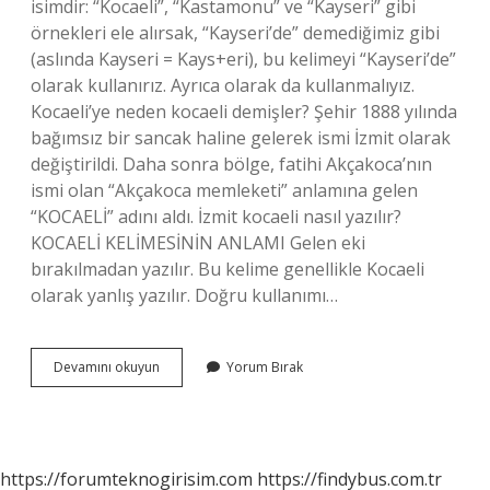
isimdir: “Kocaeli”, “Kastamonu” ve “Kayseri” gibi
örnekleri ele alırsak, “Kayseri’de” demediğimiz gibi
(aslında Kayseri = Kays+eri), bu kelimeyi “Kayseri’de”
olarak kullanırız. Ayrıca olarak da kullanmalıyız.
Kocaeli’ye neden kocaeli demişler? Şehir 1888 yılında
bağımsız bir sancak haline gelerek ismi İzmit olarak
değiştirildi. Daha sonra bölge, fatihi Akçakoca’nın
ismi olan “Akçakoca memleketi” anlamına gelen
“KOCAELİ” adını aldı. İzmit kocaeli nasıl yazılır?
KOCAELİ KELİMESİNİN ANLAMI Gelen eki
bırakılmadan yazılır. Bu kelime genellikle Kocaeli
olarak yanlış yazılır. Doğru kullanımı…
Kocaeli
Devamını okuyun
Yorum Bırak
Ne
Mi
Kocaeliye
Mi
Tdk
https://forumteknogirisim.com
https://findybus.com.tr