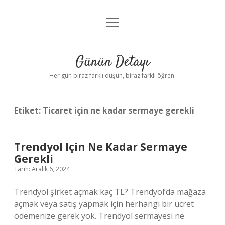
menüyü
Anasayfa
aç
Gizlilik Politikası
Günün Detayı
Yasal Uyarı
Her gün biraz farklı düşün, biraz farklı öğren.
Hakkımızda
Etiket:
Ticaret için ne kadar sermaye gerekli
Trendyol Için Ne Kadar Sermaye
Gerekli
Tarih: Aralık 6, 2024
Trendyol şirket açmak kaç TL? Trendyol’da mağaza
açmak veya satış yapmak için herhangi bir ücret
ödemenize gerek yok. Trendyol sermayesi ne