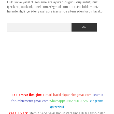
Hukuka ve yasal düzenlemelere aykırı olduğunu düşündüğünüz
içerikleri,
backlinkpanelicomtr@gmail.com
adresine bildirmeniz
halinde, ilgili içerikler yasal süre içerisinde sitemizden kaldırılacaktır.
Arama
exbett.net/
betexper.xyz
Reklam ve İletişim:
E-mail:
backlinkpaneli@gmail.com
Teams:
forumhizmeti@gmail.com
Whatsapp: 0262 606 0 726
Telegram:
@karabul
Yasal Uyarı:
Sitemiz, 5651 Sayılı Kanun gereğince Bilgi Teknolojileri