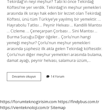
Tekirdağ’ın neyi meşhur? Tabi ki önce Tekirdağ
Köftesi’ne yer verdik. Tekirdağ’ın meşhur yemekleri
arasında ilk sırayı hak eden bir lezzet olan Tekirdağ
Köftesi, ünü tüm Türkiye’ye yayılmış bir yemektir. …
Hayrabolu Tatlısı … Peynir Helvası … Kandilli Mantısı
… Cizleme. … Çeneçarpan Çorbası … Sini Mantısı …
Burma Sucuğu.Diğer öğeler… Çorlu’nun hangi
yemeği meşhur? Çorlu’nun meşhur yemekleri
arasında şüphesiz ilk akla gelen Tekirdağ köftesidir.
Çorlu’nun diğer meşhur yemekleri arasında bulama,
damat ayağı, peynir helvası, salamura üzüm,…
Tekirdağın
Devamını okuyun
14 Yorum
En
Ünlü
Yemeği
Nedir
https://forumteknogirisim.com
https://findybus.com.tr
https://vienteknoloji.com.tr
Sitemap