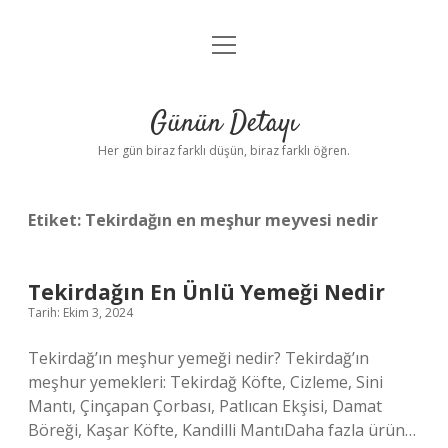
menüyü
Anasayfa
aç
Gizlilik Politikası
Günün Detayı
Yasal Uyarı
Her gün biraz farklı düşün, biraz farklı öğren.
Hakkımızda
Etiket:
Tekirdağın en meşhur meyvesi nedir
Tekirdağın En Ünlü Yemeği Nedir
Tarih: Ekim 3, 2024
Tekirdağ’ın meşhur yemeği nedir? Tekirdağ’ın
meşhur yemekleri: Tekirdağ Köfte, Cizleme, Sini
Mantı, Çinçapan Çorbası, Patlıcan Ekşisi, Damat
Böreği, Kaşar Köfte, Kandilli MantıDaha fazla ürün…