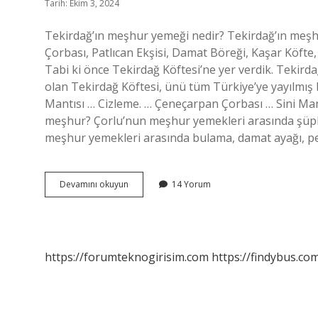
Tarih: Ekim 3, 2024
Tekirdağ’ın meşhur yemeği nedir? Tekirdağ’ın meşhu
Çorbası, Patlıcan Ekşisi, Damat Böreği, Kaşar Köfte
Tabi ki önce Tekirdağ Köftesi’ne yer verdik. Tekirda
olan Tekirdağ Köftesi, ünü tüm Türkiye’ye yayılmış b
Mantısı … Cizleme. … Çeneçarpan Çorbası … Sini Ma
meşhur? Çorlu’nun meşhur yemekleri arasında şüphes
meşhur yemekleri arasında bulama, damat ayağı, p
Tekirdağın
Devamını okuyun
14 Yorum
En
Ünlü
Yemeği
Nedir
https://forumteknogirisim.com
https://findybus.com