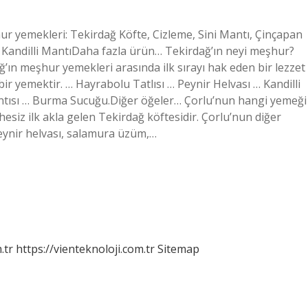
r yemekleri: Tekirdağ Köfte, Cizleme, Sini Mantı, Çinçapan
, Kandilli MantıDaha fazla ürün… Tekirdağ’ın neyi meşhur?
ğ’ın meşhur yemekleri arasında ilk sırayı hak eden bir lezzet
ir yemektir. … Hayrabolu Tatlısı … Peynir Helvası … Kandilli
ntısı … Burma Sucuğu.Diğer öğeler… Çorlu’nun hangi yemeği
iz ilk akla gelen Tekirdağ köftesidir. Çorlu’nun diğer
eynir helvası, salamura üzüm,…
.tr
https://vienteknoloji.com.tr
Sitemap