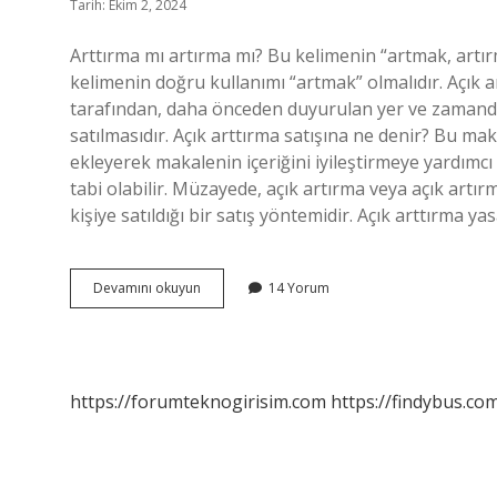
Tarih: Ekim 2, 2024
Arttırma mı artırma mı? Bu kelimenin “artmak, artı
kelimenin doğru kullanımı “artmak” olmalıdır. Açık ar
tarafından, daha önceden duyurulan yer ve zamanda, 
satılmasıdır. Açık arttırma satışına ne denir? Bu ma
ekleyerek makalenin içeriğini iyileştirmeye yardımcı
tabi olabilir. Müzayede, açık artırma veya açık artır
kişiye satıldığı bir satış yöntemidir. Açık arttırma y
Açık
Devamını okuyun
14 Yorum
Artırma
Mı
Arttırma
Mı
https://forumteknogirisim.com
https://findybus.com