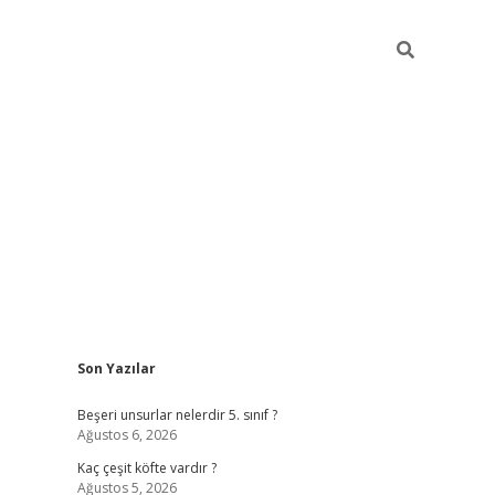
Sidebar
Son Yazılar
https://elexbett.net
Beşeri unsurlar nelerdir 5. sınıf ?
Ağustos 6, 2026
Kaç çeşit köfte vardır ?
Ağustos 5, 2026