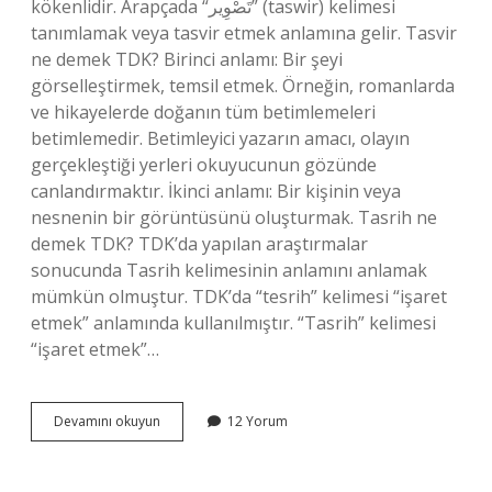
kökenlidir. Arapçada “تَصْوِير” (taswir) kelimesi
tanımlamak veya tasvir etmek anlamına gelir. Tasvir
ne demek TDK? Birinci anlamı: Bir şeyi
görselleştirmek, temsil etmek. Örneğin, romanlarda
ve hikayelerde doğanın tüm betimlemeleri
betimlemedir. Betimleyici yazarın amacı, olayın
gerçekleştiği yerleri okuyucunun gözünde
canlandırmaktır. İkinci anlamı: Bir kişinin veya
nesnenin bir görüntüsünü oluşturmak. Tasrih ne
demek TDK? TDK’da yapılan araştırmalar
sonucunda Tasrih kelimesinin anlamını anlamak
mümkün olmuştur. TDK’da “tesrih” kelimesi “işaret
etmek” anlamında kullanılmıştır. “Tasrih” kelimesi
“işaret etmek”…
Tasfir
Devamını okuyun
12 Yorum
Ne
Demek
Tdk