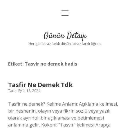
menüyü
Anasayfa
aç
Gizlilik Politikası
Günün Detayı
Yasal Uyarı
Her gün biraz farklı düşün, biraz farklı öğren.
Hakkımızda
Etiket:
Tasvir ne demek hadis
Tasfir Ne Demek Tdk
Tarih: Eylül 18, 2024
Tasfir ne demek? Kelime Anlamı: Açıklama kelimesi,
bir nesnenin, olayın veya fikrin sözlü veya yazılı
olarak ayrıntılı bir açıklaması ve betimlemesi
anlamına gelir. Kökeni: “Tasvir” kelimesi Arapça