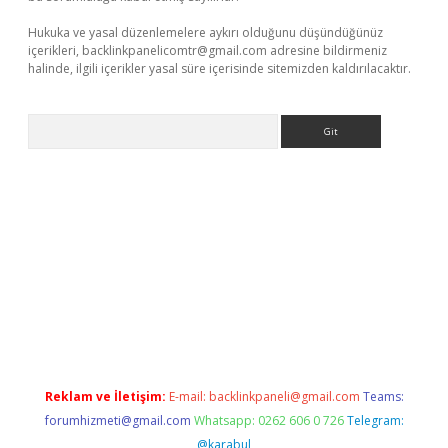
Hukuka ve yasal düzenlemelere aykırı olduğunu düşündüğünüz
içerikleri,
backlinkpanelicomtr@gmail.com
adresine bildirmeniz
halinde, ilgili içerikler yasal süre içerisinde sitemizden kaldırılacaktır.
Arama
exbett.net/
betexper.xyz
Reklam ve İletişim:
E-mail:
backlinkpaneli@gmail.com
Teams:
forumhizmeti@gmail.com
Whatsapp: 0262 606 0 726
Telegram:
@karabul