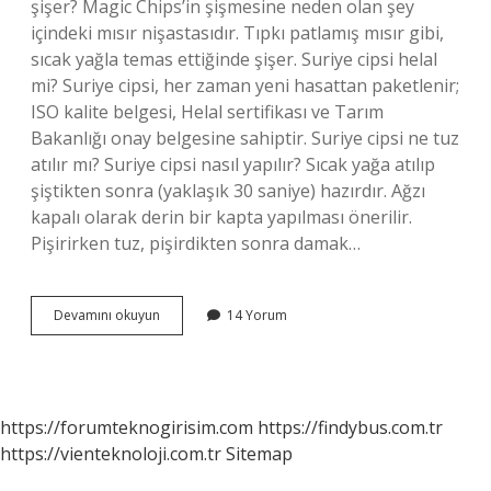
şişer? Magic Chips’in şişmesine neden olan şey
içindeki mısır nişastasıdır. Tıpkı patlamış mısır gibi,
sıcak yağla temas ettiğinde şişer. Suriye cipsi helal
mi? Suriye cipsi, her zaman yeni hasattan paketlenir;
ISO kalite belgesi, Helal sertifikası ve Tarım
Bakanlığı onay belgesine sahiptir. Suriye cipsi ne tuz
atılır mı? Suriye cipsi nasıl yapılır? Sıcak yağa atılıp
şiştikten sonra (yaklaşık 30 saniye) hazırdır. Ağzı
kapalı olarak derin bir kapta yapılması önerilir.
Pişirirken tuz, pişirdikten sonra damak…
Suriye
Devamını okuyun
14 Yorum
Cipsi
Sağlıklı
Mı
https://forumteknogirisim.com
https://findybus.com.tr
https://vienteknoloji.com.tr
Sitemap