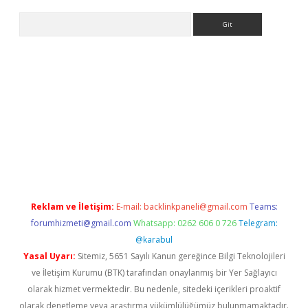
Arama
lexbett.net/
betexper.xyz
Reklam ve İletişim:
E-mail:
backlinkpaneli@gmail.com
Teams:
forumhizmeti@gmail.com
Whatsapp: 0262 606 0 726
Telegram:
@karabul
Yasal Uyarı:
Sitemiz, 5651 Sayılı Kanun gereğince Bilgi Teknolojileri
ve İletişim Kurumu (BTK) tarafından onaylanmış bir Yer Sağlayıcı
olarak hizmet vermektedir. Bu nedenle, sitedeki içerikleri proaktif
olarak denetleme veya araştırma yükümlülüğümüz bulunmamaktadır.