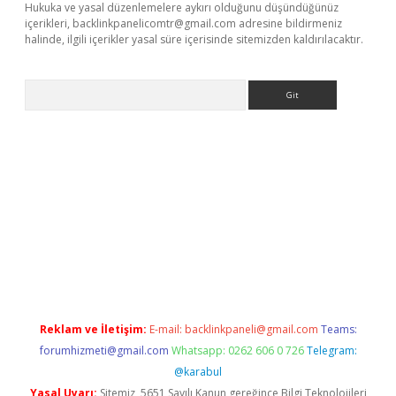
Hukuka ve yasal düzenlemelere aykırı olduğunu düşündüğünüz
içerikleri,
backlinkpanelicomtr@gmail.com
adresine bildirmeniz
halinde, ilgili içerikler yasal süre içerisinde sitemizden kaldırılacaktır.
Arama
lexbett.net/
betexper.xyz
Reklam ve İletişim:
E-mail:
backlinkpaneli@gmail.com
Teams:
forumhizmeti@gmail.com
Whatsapp: 0262 606 0 726
Telegram:
@karabul
Yasal Uyarı:
Sitemiz, 5651 Sayılı Kanun gereğince Bilgi Teknolojileri