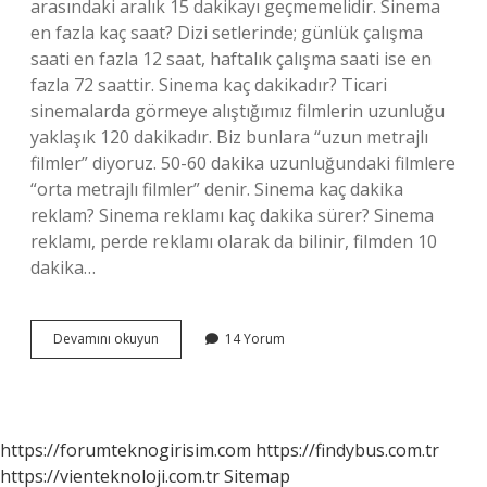
arasındaki aralık 15 dakikayı geçmemelidir. Sinema
en fazla kaç saat? Dizi setlerinde; günlük çalışma
saati en fazla 12 saat, haftalık çalışma saati ise en
fazla 72 saattir. Sinema kaç dakikadır? Ticari
sinemalarda görmeye alıştığımız filmlerin uzunluğu
yaklaşık 120 dakikadır. Biz bunlara “uzun metrajlı
filmler” diyoruz. 50-60 dakika uzunluğundaki filmlere
“orta metrajlı filmler” denir. Sinema kaç dakika
reklam? Sinema reklamı kaç dakika sürer? Sinema
reklamı, perde reklamı olarak da bilinir, filmden 10
dakika…
Sinema
Devamını okuyun
14 Yorum
Kaç
Dakikada
Ara
Verir
https://forumteknogirisim.com
https://findybus.com.tr
https://vienteknoloji.com.tr
Sitemap