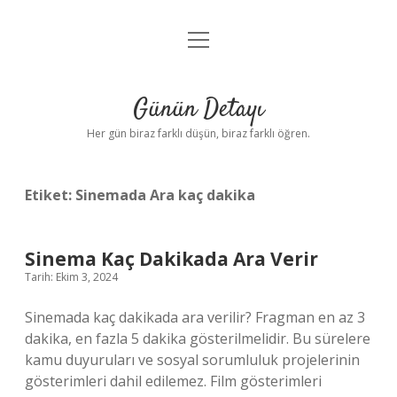
menüyü
Anasayfa
aç
Gizlilik Politikası
Günün Detayı
Yasal Uyarı
Her gün biraz farklı düşün, biraz farklı öğren.
Hakkımızda
Etiket:
Sinemada Ara kaç dakika
Sinema Kaç Dakikada Ara Verir
Tarih: Ekim 3, 2024
Sinemada kaç dakikada ara verilir? Fragman en az 3
dakika, en fazla 5 dakika gösterilmelidir. Bu sürelere
kamu duyuruları ve sosyal sorumluluk projelerinin
gösterimleri dahil edilemez. Film gösterimleri