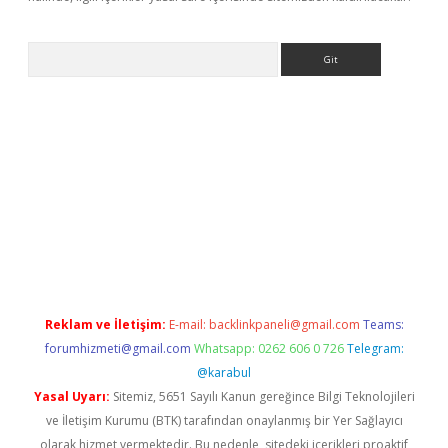
Arama
exbett.net/
betexper.xyz
Reklam ve İletişim:
E-mail:
backlinkpaneli@gmail.com
Teams:
forumhizmeti@gmail.com
Whatsapp: 0262 606 0 726
Telegram:
@karabul
Yasal Uyarı:
Sitemiz, 5651 Sayılı Kanun gereğince Bilgi Teknolojileri
ve İletişim Kurumu (BTK) tarafından onaylanmış bir Yer Sağlayıcı
olarak hizmet vermektedir. Bu nedenle, sitedeki içerikleri proaktif