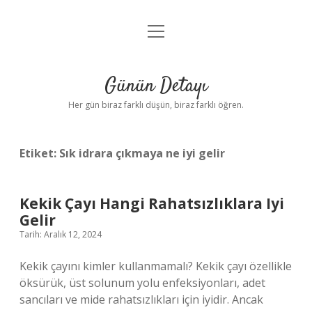
menüyü
Anasayfa
aç
Gizlilik Politikası
Günün Detayı
Yasal Uyarı
Her gün biraz farklı düşün, biraz farklı öğren.
Hakkımızda
Etiket:
Sık idrara çıkmaya ne iyi gelir
Kekik Çayı Hangi Rahatsızlıklara Iyi
Gelir
Tarih: Aralık 12, 2024
Kekik çayını kimler kullanmamalı? Kekik çayı özellikle
öksürük, üst solunum yolu enfeksiyonları, adet
sancıları ve mide rahatsızlıkları için iyidir. Ancak