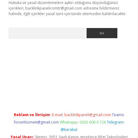
Hukuka ve yasal düzenlemelere aykırı olduğunu düşündüğünüz
içerikleri,
backlinkpanelicomtr@gmail.com
adresine bildirmeniz
halinde, ilgili içerikler yasal süre içerisinde sitemizden kaldırılacaktır.
Arama
lexbett.net/
betexper.xyz
Reklam ve İletişim:
E-mail:
backlinkpaneli@gmail.com
Teams:
forumhizmeti@gmail.com
Whatsapp: 0262 606 0 726
Telegram:
@karabul
Yasal Uyarı:
Sitemiz, 5651 Sayılı Kanun gereğince Bilgi Teknolojileri