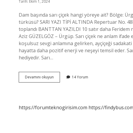
Tarih: Ekim 1, 2024
Dam başında sarı çiçek hangi yöreye ait? Bölge: 
türküsü? SARI YAZI TİPİ ALTINDA Repertuar No. 488
toplandı BANTTAN YAZILDI 10 satır daha Feridem n
Aziz GÜZELGÖZ – Ürgüp. Sarı çiçek ne anlam ifade ed
koşulsuz sevgi anlamına gelirken, ayçiçeği sadakati
hayatta daha pozitif enerji ve neşeyi temsil eder. Sa
hediyedir. Sarı…
Dam
Devamını okuyun
14 Yorum
Başında
Sarı
Çiçek
Hangi
Yöre
https://forumteknogirisim.com
https://findybus.com