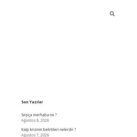
Sidebar
Son Yazılar
https://elexbett.ne
Sırpça merhaba ne ?
Ağustos 8, 2026
Kalp krizinin belirtileri nelerdir ?
Ağustos 7, 2026