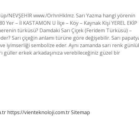
Ürgüp/NEVŞEHİR www./OrhnHklmz. Sarı Yazma hangi yörenin
0 Yer – İl KASTAMON U İlçe – Köy – Kaynak Kişi YEREL EKİP
erenin türküsü? Damdaki Sarı Çiçek (Feridem Türküsü) –
er? Sarı çiçeğin anlamı türüne göre değişebilir. Sarı papaty
 ve iyimserliği sembolize eder. Aynı zamanda sarı renk günlü
rı güller erkek arkadaşınıza verebileceğiniz güzel bir
.tr
https://vienteknoloji.com.tr
Sitemap