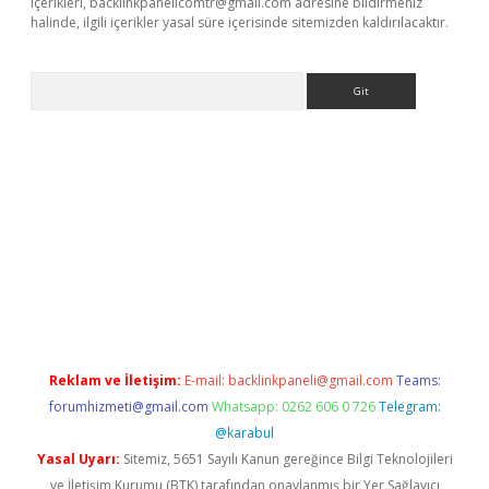
içerikleri,
backlinkpanelicomtr@gmail.com
adresine bildirmeniz
halinde, ilgili içerikler yasal süre içerisinde sitemizden kaldırılacaktır.
Arama
exbett.net/
betexper.xyz
Reklam ve İletişim:
E-mail:
backlinkpaneli@gmail.com
Teams:
forumhizmeti@gmail.com
Whatsapp: 0262 606 0 726
Telegram:
@karabul
Yasal Uyarı:
Sitemiz, 5651 Sayılı Kanun gereğince Bilgi Teknolojileri
ve İletişim Kurumu (BTK) tarafından onaylanmış bir Yer Sağlayıcı