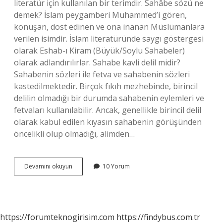
literatür için kullanılan bir terimdir. Sahâbe sözü ne
demek? İslam peygamberi Muhammed’i gören,
konuşan, dost edinen ve ona inanan Müslümanlara
verilen isimdir. İslam literatüründe saygı göstergesi
olarak Eshab-ı Kiram (Büyük/Soylu Sahabeler)
olarak adlandırılırlar. Sahabe kavli delil midir?
Sahabenin sözleri ile fetva ve sahabenin sözleri
kastedilmektedir. Birçok fıkıh mezhebinde, birincil
delilin olmadığı bir durumda sahabenin eylemleri ve
fetvaları kullanılabilir. Ancak, genellikle birincil delil
olarak kabul edilen kıyasın sahabenin görüşünden
öncelikli olup olmadığı, alimden…
Sahabe
Devamını okuyun
10 Yorum
Sözü
Hüccet
Midir
https://forumteknogirisim.com
https://findybus.com.tr