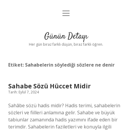
menüyü
Anasayfa
aç
Gizlilik Politikası
Günün Detayı
Yasal Uyarı
Her gün biraz farklı düşün, biraz farklı öğren.
Hakkımızda
Etiket:
Sahabelerin söylediği sözlere ne denir
Sahabe Sözü Hüccet Midir
Tarih: Eylül 7, 2024
Sahâbe sözü hadis midir? Hadis terimi, sahabelerin
sözleri ve fiilleri anlamına gelir. Sahabe ve büyük
tabiunlar zamanında hadis yazımını ifade eden bir
terimdir. Sahabelerin faziletleri ve konuyla ilgili