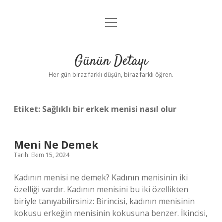
menüyü
Anasayfa
aç
Gizlilik Politikası
Günün Detayı
Yasal Uyarı
Her gün biraz farklı düşün, biraz farklı öğren.
Hakkımızda
Etiket:
Sağlıklı bir erkek menisi nasıl olur
Meni Ne Demek
Tarih: Ekim 15, 2024
Kadının menisi ne demek? Kadının menisinin iki
özelliği vardır. Kadının menisini bu iki özellikten
biriyle tanıyabilirsiniz: Birincisi, kadının menisinin
kokusu erkeğin menisinin kokusuna benzer. İkincisi,