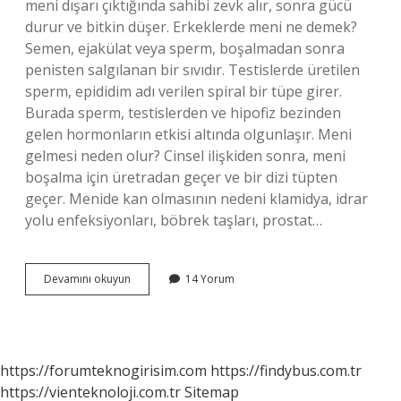
meni dışarı çıktığında sahibi zevk alır, sonra gücü
durur ve bitkin düşer. Erkeklerde meni ne demek?
Semen, ejakülat veya sperm, boşalmadan sonra
penisten salgılanan bir sıvıdır. Testislerde üretilen
sperm, epididim adı verilen spiral bir tüpe girer.
Burada sperm, testislerden ve hipofiz bezinden
gelen hormonların etkisi altında olgunlaşır. Meni
gelmesi neden olur? Cinsel ilişkiden sonra, meni
boşalma için üretradan geçer ve bir dizi tüpten
geçer. Menide kan olmasının nedeni klamidya, idrar
yolu enfeksiyonları, böbrek taşları, prostat…
Meni
Devamını okuyun
14 Yorum
Ne
Demek
https://forumteknogirisim.com
https://findybus.com.tr
https://vienteknoloji.com.tr
Sitemap