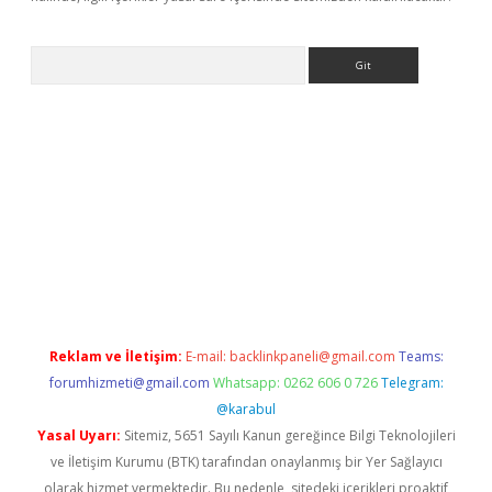
Arama
exbett.net/
betexper.xyz
Reklam ve İletişim:
E-mail:
backlinkpaneli@gmail.com
Teams:
forumhizmeti@gmail.com
Whatsapp: 0262 606 0 726
Telegram:
@karabul
Yasal Uyarı:
Sitemiz, 5651 Sayılı Kanun gereğince Bilgi Teknolojileri
ve İletişim Kurumu (BTK) tarafından onaylanmış bir Yer Sağlayıcı
olarak hizmet vermektedir. Bu nedenle, sitedeki içerikleri proaktif