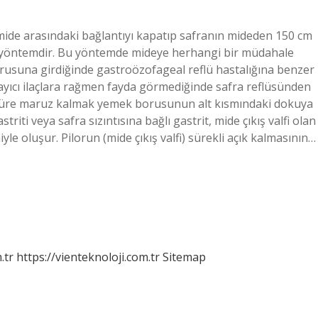
 mide arasındaki bağlantıyı kapatıp safranın mideden 150 cm
r yöntemdir. Bu yöntemde mideye herhangi bir müdahale
orusuna girdiğinde gastroözofageal reflü hastalığına benzer
ayıcı ilaçlara rağmen fayda görmediğinde safra reflüsünden
n süre maruz kalmak yemek borusunun alt kısmındaki dokuya
triti veya safra sızıntısına bağlı gastrit, mide çıkış valfi olan
oluşur. Pilorun (mide çıkış valfi) sürekli açık kalmasının…
.tr
https://vienteknoloji.com.tr
Sitemap