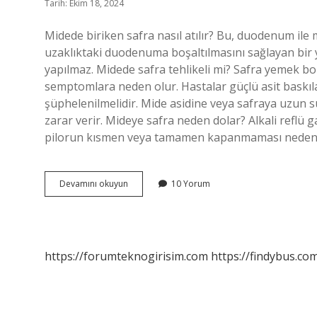
Tarih: Ekim 18, 2024
Midede biriken safra nasıl atılır? Bu, duodenum ile
uzaklıktaki duodenuma boşaltılmasını sağlayan bi
yapılmaz. Midede safra tehlikeli mi? Safra yemek b
semptomlara neden olur. Hastalar güçlü asit baskıl
şüphelenilmelidir. Mide asidine veya safraya uzu
zarar verir. Mideye safra neden dolar? Alkali reflü gas
pilorun kısmen veya tamamen kapanmaması nedeniyle 
Midede
Devamını okuyun
10 Yorum
Safra
Birikmesi
Nedir
https://forumteknogirisim.com
https://findybus.com