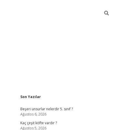
Sidebar
Son Yazılar
https://elexbett.ne
Beşeri unsurlar nelerdir 5. sınıf ?
Ağustos 6, 2026
Kaç çeşit köfte vardır ?
Ağustos 5, 2026