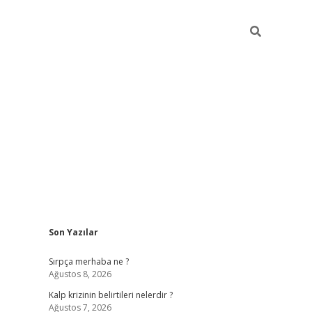
Sidebar
Son Yazılar
https://elexbett.ne
Sırpça merhaba ne ?
Ağustos 8, 2026
Kalp krizinin belirtileri nelerdir ?
Ağustos 7, 2026