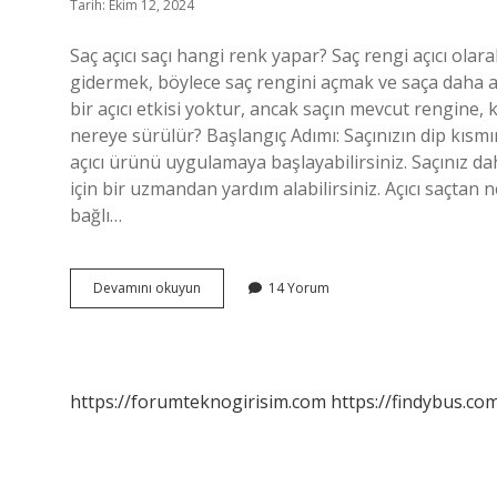
Tarih: Ekim 12, 2024
Saç açıcı saçı hangi renk yapar? Saç rengi açıcı olar
gidermek, böylece saç rengini açmak ve saça daha a
bir açıcı etkisi yoktur, ancak saçın mevcut rengine, kal
nereye sürülür? Başlangıç ​​Adımı: Saçınızın dip kıs
açıcı ürünü uygulamaya başlayabilirsiniz. Saçınız da
için bir uzmandan yardım alabilirsiniz. Açıcı saçtan 
bağlı…
Saç
Devamını okuyun
14 Yorum
Açıcı
Hangi
Renk
Yapar
https://forumteknogirisim.com
https://findybus.com