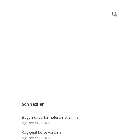
Sidebar
Son Yazılar
https://elexbett.ne
Beşeri unsurlar nelerdir 5. sınıf ?
Ağustos 6, 2026
Kaç çeşit köfte vardır ?
Ağustos 5, 2026