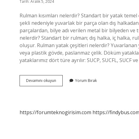
Tarih: Aralık 5, 2024
Rulman kısımları nelerdir? Standart bir yatak temel 
şekli nedeniyle yuvarlak bir parça olan dış halkadan
parçalardan, bilye adı verilen metal bir bilyeden ve
nelerdir? Standart bir rulman; dış halka, iç halka, 
oluşur. Rulman yatak çeşitleri nelerdir? Yuvarlanan
veya plastik gövde, paslanmaz çelik. Döküm yatakla
yataklarımız dört türe ayrılır: SUCP, SUCFL, SUCF v
Rulmanlı
Devamını okuyun
Yorum Bırak
Yatağın
Kısımları
Nelerdir
https://forumteknogirisim.com
https://findybus.com