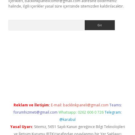
içerikleri,
backlinkpanelicomtr@gmail.com
adresine bildirmeniz
halinde, ilgili içerikler yasal süre içerisinde sitemizden kaldırılacaktır.
Arama
exbett.net/
betexper.xyz
Reklam ve İletişim:
E-mail:
backlinkpaneli@gmail.com
Teams:
forumhizmeti@gmail.com
Whatsapp: 0262 606 0 726
Telegram:
@karabul
Yasal Uyarı:
Sitemiz, 5651 Sayılı Kanun gereğince Bilgi Teknolojileri
ve İletişim Kurumu (BTK) tarafından onaylanmış bir Yer Sağlayıcı