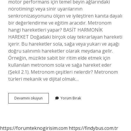
motor performans için temel beyin ağlarındaki
nörotimingi veya sinir uyarılarının
senkronizasyonunu ölçen ve iyileştiren kanıta dayalı
bir değerlendirme ve eğitim aracıdır. Metronom
hangi hareketleri yapar? BASİT HARMONİK
HAREKET Doğadaki birçok olay tekrarlayan hareketi
içerir. Bu hareketler sola, sağa veya yukarı ve aşağı
doğru salınımlı hareketler olarak meydana gelir.
Örneğin, müzikte sabit bir ritim elde etmek için
kullanılan metronom sola ve sağa hareket eder
(Şekil 2.1). Metronom çeşitleri nelerdir? Metronom
türleri mekanik ve dijital olmak…
Metronom
Devamını okuyun
Yorum Bırak
Nedir
Ne
Için
Kullanılır
https://forumteknogirisim.com
https://findybus.com.tr