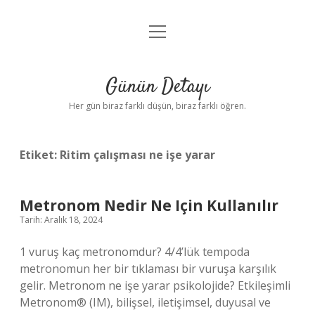
menüyü
Anasayfa
aç
Gizlilik Politikası
Günün Detayı
Yasal Uyarı
Her gün biraz farklı düşün, biraz farklı öğren.
Hakkımızda
Etiket:
Ritim çalışması ne işe yarar
Metronom Nedir Ne Için Kullanılır
Tarih: Aralık 18, 2024
1 vuruş kaç metronomdur? 4/4’lük tempoda
metronomun her bir tıklaması bir vuruşa karşılık
gelir. Metronom ne işe yarar psikolojide? Etkileşimli
Metronom® (IM), bilişsel, iletişimsel, duyusal ve