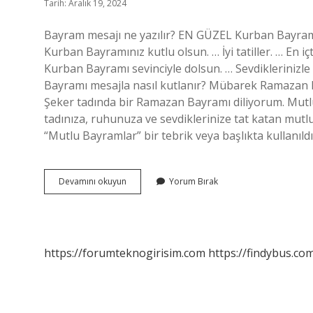
Tarih: Aralık 19, 2024
Bayram mesajı ne yazılır? EN GÜZEL Kurban Bayr
Kurban Bayramınız kutlu olsun. … İyi tatiller. … En i
Kurban Bayramı sevinciyle dolsun. … Sevdiklerinizle 
Bayramı mesajla nasıl kutlanır? Mübarek Ramazan Ba
Şeker tadında bir Ramazan Bayramı diliyorum. Mutlu
tadınıza, ruhunuza ve sevdiklerinize tat katan mutlu
“Mutlu Bayramlar” bir tebrik veya başlıkta kullanıldı
Ramazan
Devamını okuyun
Yorum Bırak
Bayramı
Mesajı
Nasıl
Yazılır
https://forumteknogirisim.com
https://findybus.com