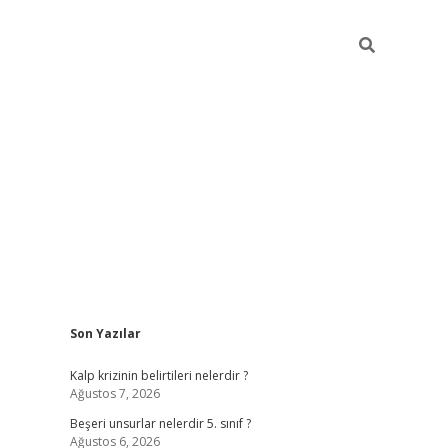
Sidebar
Son Yazılar
https://elexbett.ne
Kalp krizinin belirtileri nelerdir ?
Ağustos 7, 2026
Beşeri unsurlar nelerdir 5. sınıf ?
Ağustos 6, 2026