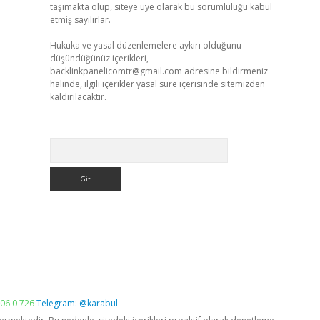
taşımakta olup, siteye üye olarak bu sorumluluğu kabul
etmiş sayılırlar.
Hukuka ve yasal düzenlemelere aykırı olduğunu
düşündüğünüz içerikleri,
backlinkpanelicomtr@gmail.com
adresine bildirmeniz
halinde, ilgili içerikler yasal süre içerisinde sitemizden
kaldırılacaktır.
Arama
06 0 726
Telegram: @karabul