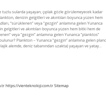
ve tuzlu sularda yaşayan, çıplak gözle görülemeyecek kadar
Plankton, denizin gelgitleri ve akıntıları boyunca yüzen hem
 Adları, “sürüklenen” veya “gezgin” anlamına gelen Yunanca
in gelgitleri ve akıntıları boyunca yüzen hem bitki hem de
üklenen” veya “gezgin” anlamına gelen Yunanca “planktos”
 bulunur? Plankton – Yunanca “gezgin” anlamına gelen plan
elajik alemde, deniz tabanından uzakta) yaşayan ve yatay…
.tr
https://vienteknoloji.com.tr
Sitemap