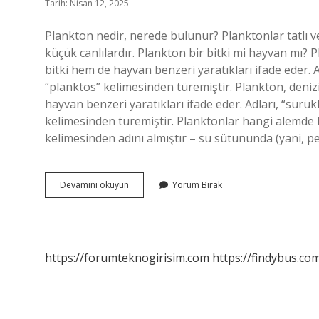
Tarih: Nisan 12, 2025
Plankton nedir, nerede bulunur? Planktonlar tatlı 
küçük canlılardır. Plankton bir bitki mi hayvan mı? 
bitki hem de hayvan benzeri yaratıkları ifade eder.
“planktos” kelimesinden türemiştir. Plankton, deniz
hayvan benzeri yaratıkları ifade eder. Adları, “sür
kelimesinden türemiştir. Planktonlar hangi alemde
kelimesinden adını almıştır – su sütununda (yani, p
Plankton
Devamını okuyun
Yorum Bırak
Nerede
Bulunur
https://forumteknogirisim.com
https://findybus.com