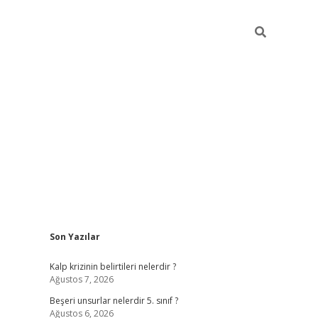
Sidebar
Son Yazılar
https://elexbett.ne
Kalp krizinin belirtileri nelerdir ?
Ağustos 7, 2026
Beşeri unsurlar nelerdir 5. sınıf ?
Ağustos 6, 2026