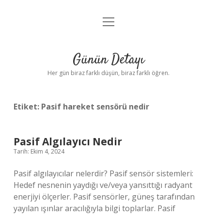
menüyü
Anasayfa
aç
Gizlilik Politikası
Günün Detayı
Yasal Uyarı
Her gün biraz farklı düşün, biraz farklı öğren.
Hakkımızda
Etiket:
Pasif hareket sensörü nedir
Pasif Algılayıcı Nedir
Tarih: Ekim 4, 2024
Pasif algılayıcılar nelerdir? Pasif sensör sistemleri:
Hedef nesnenin yaydığı ve/veya yansıttığı radyant
enerjiyi ölçerler. Pasif sensörler, güneş tarafından
yayılan ışınlar aracılığıyla bilgi toplarlar. Pasif