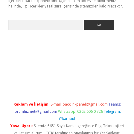
içerikleri,
backlinkpanelicomtr@gmail.com
adresine bildirmeniz
halinde, ilgili içerikler yasal süre içerisinde sitemizden kaldırılacaktır.
Arama
exbett.net/
betexper.xyz
Reklam ve İletişim:
E-mail:
backlinkpaneli@gmail.com
Teams:
forumhizmeti@gmail.com
Whatsapp: 0262 606 0 726
Telegram:
@karabul
Yasal Uyarı:
Sitemiz, 5651 Sayılı Kanun gereğince Bilgi Teknolojileri
ve İletişim Kurumu (BTK) tarafından onaylanmış bir Yer Sağlayıcı