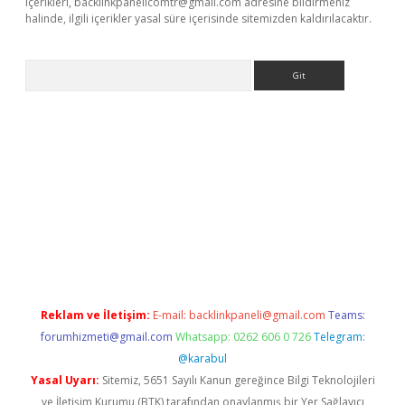
içerikleri,
backlinkpanelicomtr@gmail.com
adresine bildirmeniz
halinde, ilgili içerikler yasal süre içerisinde sitemizden kaldırılacaktır.
Arama
exbett.net/
betexper.xyz
Reklam ve İletişim:
E-mail:
backlinkpaneli@gmail.com
Teams:
forumhizmeti@gmail.com
Whatsapp: 0262 606 0 726
Telegram:
@karabul
Yasal Uyarı:
Sitemiz, 5651 Sayılı Kanun gereğince Bilgi Teknolojileri
ve İletişim Kurumu (BTK) tarafından onaylanmış bir Yer Sağlayıcı