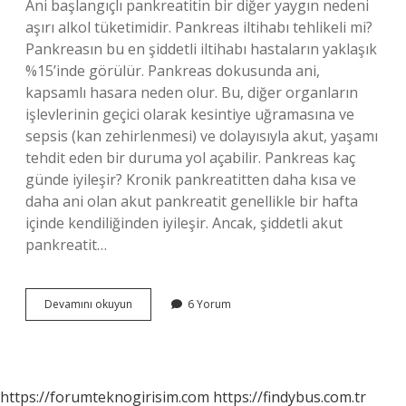
Ani başlangıçlı pankreatitin bir diğer yaygın nedeni
aşırı alkol tüketimidir. Pankreas iltihabı tehlikeli mi?
Pankreasın bu en şiddetli iltihabı hastaların yaklaşık
%15’inde görülür. Pankreas dokusunda ani,
kapsamlı hasara neden olur. Bu, diğer organların
işlevlerinin geçici olarak kesintiye uğramasına ve
sepsis (kan zehirlenmesi) ve dolayısıyla akut, yaşamı
tehdit eden bir duruma yol açabilir. Pankreas kaç
günde iyileşir? Kronik pankreatitten daha kısa ve
daha ani olan akut pankreatit genellikle bir hafta
içinde kendiliğinden iyileşir. Ancak, şiddetli akut
pankreatit…
Pankreas
Devamını okuyun
6 Yorum
Zehirlenmesi
Nedir
https://forumteknogirisim.com
https://findybus.com.tr