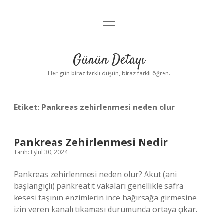
menüyü
Anasayfa
aç
Gizlilik Politikası
Günün Detayı
Yasal Uyarı
Her gün biraz farklı düşün, biraz farklı öğren.
Hakkımızda
Etiket:
Pankreas zehirlenmesi neden olur
Pankreas Zehirlenmesi Nedir
Tarih: Eylül 30, 2024
Pankreas zehirlenmesi neden olur? Akut (ani
başlangıçlı) pankreatit vakaları genellikle safra
kesesi taşının enzimlerin ince bağırsağa girmesine
izin veren kanalı tıkaması durumunda ortaya çıkar.