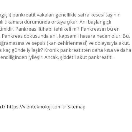
çlı) pankreatit vakaları genellikle safra kesesi taşının
lı tıkaması durumunda ortaya çıkar. Ani başlangıçlı
timidir. Pankreas iltihabı tehlikeli mi? Pankreasın bu en
lür. Pankreas dokusunda ani, kapsamlı hasara neden olur. Bu,
 uğramasına ve sepsis (kan zehirlenmesi) ve dolayısıyla akut,
s kaç günde iyileşir? Kronik pankreatitten daha kısa ve daha
endiliğinden iyileşir. Ancak, şiddetli akut pankreatit…
.tr
https://vienteknoloji.com.tr
Sitemap