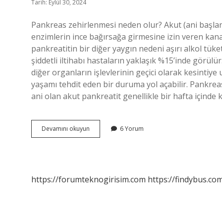
Tarih: Eylül 30, 2024
Pankreas zehirlenmesi neden olur? Akut (ani başlangı
enzimlerin ince bağırsağa girmesine izin veren kana
pankreatitin bir diğer yaygın nedeni aşırı alkol tüke
şiddetli iltihabı hastaların yaklaşık %15’inde görü
diğer organların işlevlerinin geçici olarak kesintiye
yaşamı tehdit eden bir duruma yol açabilir. Pankrea
ani olan akut pankreatit genellikle bir hafta içinde k
Pankreas
Devamını okuyun
6 Yorum
Zehirlenmesi
Nedir
https://forumteknogirisim.com
https://findybus.com