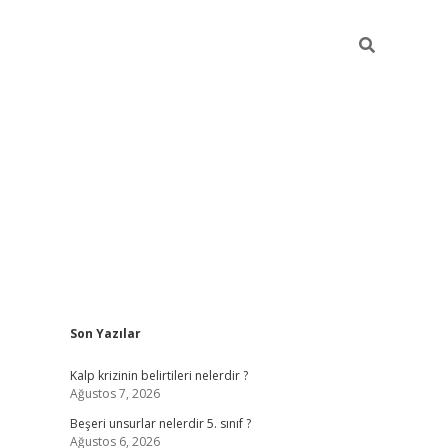
Sidebar
Son Yazılar
https://elexbett.net/
betexper.xyz
Kalp krizinin belirtileri nelerdir ?
Ağustos 7, 2026
Beşeri unsurlar nelerdir 5. sınıf ?
Ağustos 6, 2026