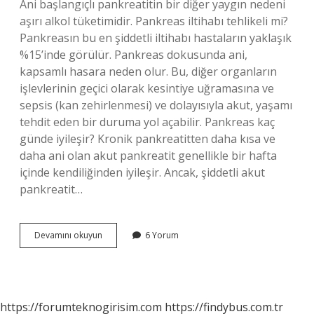
Ani başlangıçlı pankreatitin bir diğer yaygın nedeni
aşırı alkol tüketimidir. Pankreas iltihabı tehlikeli mi?
Pankreasın bu en şiddetli iltihabı hastaların yaklaşık
%15’inde görülür. Pankreas dokusunda ani,
kapsamlı hasara neden olur. Bu, diğer organların
işlevlerinin geçici olarak kesintiye uğramasına ve
sepsis (kan zehirlenmesi) ve dolayısıyla akut, yaşamı
tehdit eden bir duruma yol açabilir. Pankreas kaç
günde iyileşir? Kronik pankreatitten daha kısa ve
daha ani olan akut pankreatit genellikle bir hafta
içinde kendiliğinden iyileşir. Ancak, şiddetli akut
pankreatit…
Pankreas
Devamını okuyun
6 Yorum
Zehirlenmesi
Nedir
https://forumteknogirisim.com
https://findybus.com.tr