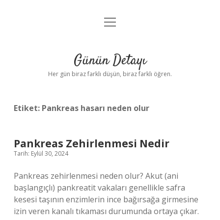
menüyü
Anasayfa
aç
Gizlilik Politikası
Günün Detayı
Yasal Uyarı
Her gün biraz farklı düşün, biraz farklı öğren.
Hakkımızda
Etiket:
Pankreas hasarı neden olur
Pankreas Zehirlenmesi Nedir
Tarih: Eylül 30, 2024
Pankreas zehirlenmesi neden olur? Akut (ani
başlangıçlı) pankreatit vakaları genellikle safra
kesesi taşının enzimlerin ince bağırsağa girmesine
izin veren kanalı tıkaması durumunda ortaya çıkar.