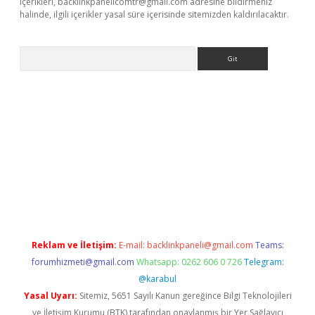
içerikleri,
backlinkpanelicomtr@gmail.com
adresine bildirmeniz
halinde, ilgili içerikler yasal süre içerisinde sitemizden kaldırılacaktır.
Arama
exbett.net/
betexper.xyz
Reklam ve İletişim:
E-mail:
backlinkpaneli@gmail.com
Teams:
forumhizmeti@gmail.com
Whatsapp: 0262 606 0 726
Telegram:
@karabul
Yasal Uyarı:
Sitemiz, 5651 Sayılı Kanun gereğince Bilgi Teknolojileri
ve İletişim Kurumu (BTK) tarafından onaylanmış bir Yer Sağlayıcı