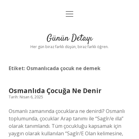
menüyü
Anasayfa
aç
Gizlilik Politikası
Günün Detayı
Yasal Uyarı
Her gün biraz farklı düşün, biraz farklı öğren.
Hakkımızda
Etiket:
Osmanlıcada çocuk ne demek
Osmanlıda Çocuğa Ne Denir
Tarih: Nisan 6, 2025
Osmanlı zamanında çocuklara ne denirdi? Osmanlı
toplumunda, çocuklar Arap tanımı ile “Sagîr/e ılla”
olarak tanımlandı. Tüm çocukluğu kapsamak için
yaygın olarak kullanılan “Sagîr/E Olan kelimesine,