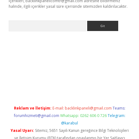
içerikleri,
backlinkpanelicomtr@gmail.com
adresine bildirmeniz
halinde, ilgili içerikler yasal süre içerisinde sitemizden kaldırılacaktır.
Arama
exbett.net/
betexper.xyz
Reklam ve İletişim:
E-mail:
backlinkpaneli@gmail.com
Teams:
forumhizmeti@gmail.com
Whatsapp: 0262 606 0 726
Telegram:
@karabul
Yasal Uyarı:
Sitemiz, 5651 Sayılı Kanun gereğince Bilgi Teknolojileri
ve İletişim Kurumu (BTK) tarafından onaylanmış bir Yer Sağlayıcı