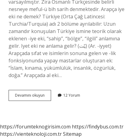
varsayılmıştır. Zira Osmanlı Türkçesinde belirli
nesneye meful-ü bih sarih denmektedir. Arapça iye
eki ne demek? Türkiye (Orta Çağ Latincesi:
Turchia/Turquia) adı 2 bölüme ayrılabilir: Uzun
zamandır konuşulan Türkiye ismine teorik olarak
eklenen -iye eki, “sahip”, “bölge”, “ilgili” anlamına
gelir. Iyet eki ne anlama gelir? (ﻴّﺖ) (Ar. -iyyet)
Arapçada sıfat ve isimlerin sonuna gelen ve -lik
fonksiyonunda yapay mastarlar oluşturan ek:
“İslam, kınama, yükümlülük, insanlık, özgürlük,
doğa.” Arapçada al eki…
Arapçada
Devamını okuyun
12 Yorum
I
Eki
Ne
Anlama
Gelir
https://forumteknogirisim.com
https://findybus.com.tr
https://vienteknoloji.com.tr
Sitemap