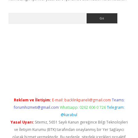
Arama
exbett.net/
betexper.xyz
Reklam ve İletişim:
E-mail:
backlinkpaneli@gmail.com
Teams:
forumhizmeti@gmail.com
Whatsapp: 0262 606 0 726
Telegram:
@karabul
Yasal Uyarı:
Sitemiz, 5651 Sayılı Kanun gereğince Bilgi Teknolojileri
ve İletişim Kurumu (BTK) tarafından onaylanmış bir Yer Sağlayıcı
olarak hizmet vermektedir. Bu nedenle, sitedeki içerikleri proaktif