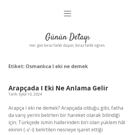
menüyü
Anasayfa
aç
Gizlilik Politikası
Günün Detayı
Yasal Uyarı
Her gün biraz farklı düşün, biraz farklı öğren.
Hakkımızda
Etiket:
Osmanlıca I eki ne demek
Arapçada I Eki Ne Anlama Gelir
Tarih: Eylül 10, 2024
Arapça I eki ne demek? Arapçada olduğu gibi, fatha
da varış yerini belirten bir hareket olarak bilindiği
için; Türkçede ismin hallerinden biri olan yüklem hâl
ekinin (-ı/-i) belirtilen nesneye işaret ettiği