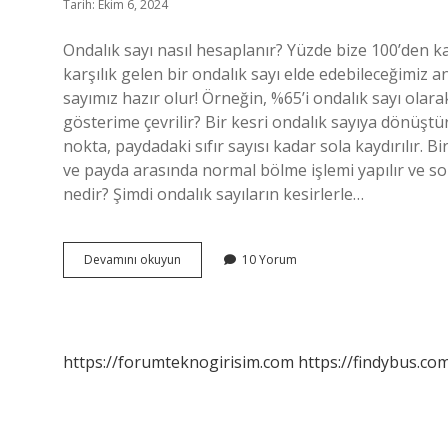
Tarih: Ekim 6, 2024
Ondalık sayı nasıl hesaplanır? Yüzde bize 100’den k
karşılık gelen bir ondalık sayı elde edebileceğimiz an
sayımız hazır olur! Örneğin, %65’i ondalık sayı olarak
gösterime çevrilir? Bir kesri ondalık sayıya dönüş
nokta, paydadaki sıfır sayısı kadar sola kaydırılır. 
ve payda arasında normal bölme işlemi yapılır ve so
nedir? Şimdi ondalık sayıların kesirlerle…
Ondalık
Devamını okuyun
10 Yorum
Gosterim
Nasıl
Bulunur
https://forumteknogirisim.com
https://findybus.com