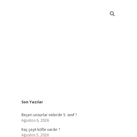
Sidebar
Son Yazılar
https://elexbett.ne
Beşeri unsurlar nelerdir 5. sınıf ?
Ağustos 6, 2026
Kaç çeşit köfte vardır ?
Ağustos 5, 2026